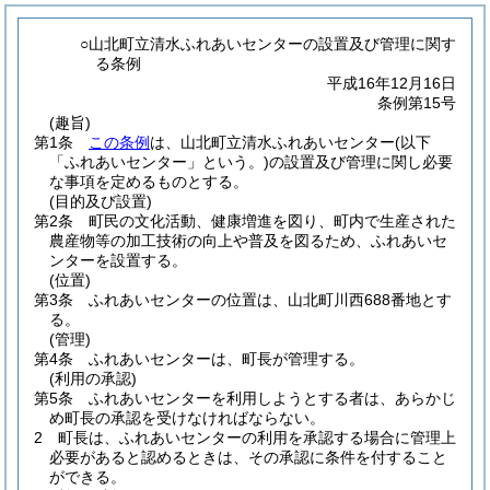
○山北町立清水ふれあいセンターの設置及び管理に関す
る条例
平成16年12月16日
条例第15号
(趣旨)
第1条
この条例
は、山北町立清水ふれあいセンター
(以下
「ふれあいセンター」という。)
の設置及び管理に関し必要
な事項を定めるものとする。
(目的及び設置)
第2条
町民の文化活動、健康増進を図り、町内で生産された
農産物等の加工技術の向上や普及を図るため、ふれあいセ
ンターを設置する。
(位置)
第3条
ふれあいセンターの位置は、山北町川西688番地とす
る。
(管理)
第4条
ふれあいセンターは、町長が管理する。
(利用の承認)
第5条
ふれあいセンターを利用しようとする者は、あらかじ
め町長の承認を受けなければならない。
2
町長は、ふれあいセンターの利用を承認する場合に管理上
必要があると認めるときは、その承認に条件を付すること
ができる。