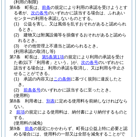
(利用の制限)
第6条
町長は、
前条
の規定により利用の承認を受けようとす
る者が、
次の各号
のいずれかに該当する場合は、ふれあい
センターの利用を承認しないものとする。
(1)
公益を害し、又は風俗を乱すおそれがあると認められ
るとき。
(2)
建物又は附属設備等を損傷するおそれがあると認めら
れるとき。
(3)
その他管理上不適当と認められるとき。
(利用承認の取消し等)
第7条
町長は、
第5条第1項
の規定により利用の承認を受け
た者
(以下「利用者」という。)
が、
次の各号
のいずれかに
該当する場合は、利用の承認を取消し、又は利用を中止さ
せることができる。
(1)
承認の内容又は
この条例
に基づく規則に違反したと
き。
(2)
前条各号
のいずれかに該当するに至ったとき。
(使用料)
第8条
利用者は、
別表
に定める使用料を前納しなければなら
ない。
2
前項
の規定による使用料は、納付書により納付するものと
する。
(使用料の減免)
第9条
前条
の規定にかかわらず、町長は公益上特に必要と認
める場合には、使用料の一部又は全部を減免することがで