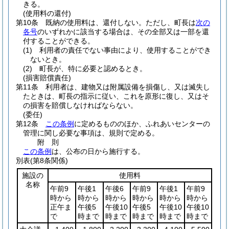
きる。
(使用料の還付)
第10条
既納の使用料は、還付しない。
ただし、町長は
次の
各号
のいずれかに該当する場合は、その全部又は一部を還
付することができる。
(1)
利用者の責任でない事由により、使用することができ
ないとき。
(2)
町長が、特に必要と認めるとき。
(損害賠償責任)
第11条
利用者は、建物又は附属設備を損傷し、又は滅失し
たときは、町長の指示に従い、これを原形に復し、又はそ
の損害を賠償しなければならない。
(委任)
第12条
この条例
に定めるもののほか、ふれあいセンターの
管理に関し必要な事項は、規則で定める。
附
則
この条例
は、公布の日から施行する。
別表
(第8条関係)
施設の
使用料
名称
午前9
午後1
午後6
午前9
午後1
午前9
時から
時から
時から
時から
時から
時から
正午ま
午後5
午後10
午後5
午後10
午後10
で
時まで
時まで
時まで
時まで
時まで