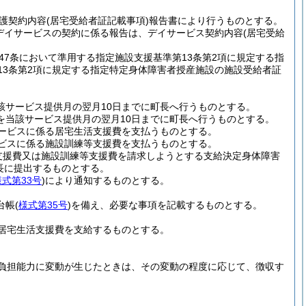
護契約内容
(居宅受給者証記載事項)
報告書により行うものとする。
定デイサービスの契約に係る報告は、デイサービス契約内容
(居宅受給
47条において準用する指定施設支援基準第13条第2項に規定する指
13条第2項に規定する指定特定身体障害者授産施設の施設受給者証
該サービス提供月の翌月10日までに町長へ行うものとする。
求を当該サービス提供月の翌月10日までに町長へ行うものとする。
ービスに係る居宅生活支援費を支払うものとする。
ビスに係る施設訓練等支援費を支払うものとする。
支援費又は施設訓練等支援費を請求しようとする支給決定身体障害
長に提出するものとする。
様式第33号
)
により通知するものとする。
台帳
(
様式第35号
)
を備え、必要な事項を記載するものとする。
居宅生活支援費を支給するものとする。
負担能力に変動が生じたときは、その変動の程度に応じて、徴収す