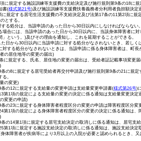
第2項に規定する施設訓練等支援費の支給決定及び施行規則第9条の18
知書
(
様式第21号
)
及び施設訓練等支援費扶養義務者分利用者負担額決定
2項に規定する居宅生活支援費の不支給決定及び法第17条の11第2項に
ものとする。
対する処分は、当該申請のあった日から30日以内にしなければならない
る場合には、当該申請のあった日から30日以内に、当該身体障害者に
間」という。)
及びその理由を通知し、これを延期することができる。
した日から30日以内に当該申請に対する処分がなされないとき、若しく
に対する処分がなされないときは、当該申請に係る身体障害者は、町長
害者の居住地等の変更の届出)
3条に規定する、氏名、居住地の変更の届出は、受給者証記載事項変更届
)
9条の8に規定する居宅受給者再交付申請及び施行規則第9条の21に規
する。
量の変更)
9条の12に規定する支給量の変更申請は支給量変更申請書
(
様式第26号
)
13第1項の規定による支給量の変更の決定に係る通知は支給量変更決定
の変更の申請)
9条の23に規定する身体障害者程度区分の変更の申請は障害程度区分変
24第1項の規定による身体障害者程度区分の変更の決定に係る通知は、
)
9条の14第1項に規定する居宅支給決定の取消しに係る通知は、居宅支
25第1項に規定する施設支給決定の取消しに係る通知は、施設支給決定
所身体障害者が疾病等により3月以上の入院が必要と認められるとき、又