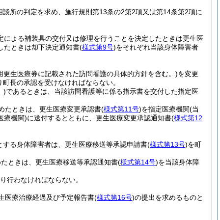
談所の判定を求め、施行規則第13条の2第2項又は第14条第2項に
規定による補装具の交付又は修理を行うことを決定したときは更生医
したときは却下決定通知書
(
様式第9号
)
をそれぞれ当該身体障害者
用更生医療券に記載された訪問看護の具体的方針を含む。)
を変更
り町長の承認を受けなければならない。
)
であるときは、当該訪問看護等に係る指示書を交付した指定医
めたときは、更生医療変更承認書
(
様式第11号
)
を指定医療機関
(当
療機関)
に送付するとともに、更生医療変更承認通知書
(
様式第12
とする身体障害者は、更生医療移送等承認申請書
(
様式第13号
)
を町
めたときは、更生医療移送等承認通知書
(
様式第14号
)
を当該身体障
り行わなければならない。
生医療治療経過及び予定報告書
(
様式第16号
)
の提出を求めるものと