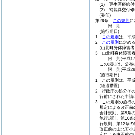
(1)
更生医療給付
(2)
補装具交付修
(委任)
第29条
この規則
に
附
則
(施行期日)
1
この規則
は、平成
2
この規則
に定め
(山北町身体障害者
3
山北町身体障害
附
則
(平成1
この規則は、公布
附
則
(平成2
(施行期日)
1
この規則は、平成
(経過措置)
2
行政庁の処分そ
行前にされた申請
3
この規則の施行の
規定による改正前
会計規則、第8条
施行規則、第10
行規則、第12条
改正前の山北町小
定による改正前の