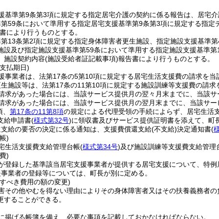
援基準第9条第3項に規定する指定居宅介護の契約に係る報告は、居宅介
第59条において準用する指定居宅支援基準第9条第3項に規定する指
書により行うものとする。
第13条第2項に規定する指定身体障害者更生施設、指定施設支援基準第
施設及び指定施設支援基準第59条において準用する指定施設支援基準第
、施設契約内容
(施設受給者証記載事項)
報告書により行うものとする。
支払期日)
援事業者は、法第17条の5第10項に規定する居宅生活支援費の請求を当
生施設等は、法第17条の11第10項に規定する施設訓練等支援費の請
請求があった場合には、当該サービス提供月の翌々月末までに、当該サ
請求があった場合には、当該サービス提供月の翌月末までに、当該サー
項、
第17条の11第8項
の規定による代理受領の手続によらず、居宅生活
支給申請書
(
様式第32号
)
に領収書及びサービス提供証明書を添えて、町
還支給の要否の決定に係る通知は、支援費償還支給
(不支給)
決定通知書
(
帳)
宅生活支援費支給管理台帳
(
様式第34号
)
及び施設訓練等支援費支給管理
費)
が登録した基準該当居宅支援事業者が提供する居宅支援について、特例
援事業者の登録等については、町長が別に定める。
すべき費用の額の変更)
害その他やむを得ない理由によりその身体障害者又はその扶養義務者の
更することができる。
に掲げる帳簿を備え、必要な事項を記載しておかなければならない。