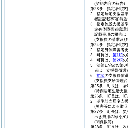
(契約内容の報告)
第23条
指定居宅支
2
指定居宅支援基準
者証記載事項)
報告
3
指定施設支援基準
定身体障害者療護
記載事項の報告は
(支援費の請求及び
第24条
指定居宅支
2
指定身体障害者更
3
町長は、
第1項
の
4
町長は、
第2項
の
5
法第17条の5第8
者は、支援費償還
6
前項
の支援費償
(支援費支給管理台
第25条
町長は、居
(特例居宅生活支援
第26条
町長は、町
2
基準該当居宅支
(災害等による徴収
第27条
町長は、災
べき費用の額を変
(関係帳簿)
第28条
町長は、次