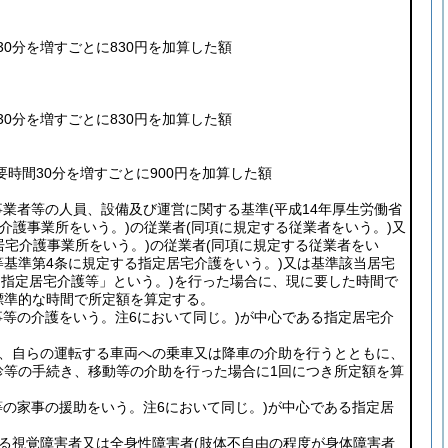
0分を増すごとに830円を加算した額
0分を増すごとに830円を加算した額
要時間30分を増すごとに900円を加算した額
事業者等の人員、設備及び運営に関する基準
(平成14年厚生労働省
介護事業所をいう。)
の従業者
(同項に規定する従業者をいう。)
又
居宅介護事業所をいう。)
の従業者
(同項に規定する従業者をい
等基準第4条に規定する指定居宅介護をいう。)
又は基準該当居宅
「指定居宅介護等」という。)
を行った場合に、現に要した時間で
標準的な時間で所定額を算定する。
事等の介護をいう。注6において同じ。)
が中心である指定居宅介
め、自らの運転する車両への乗車又は降車の介助を行うとともに、
診等の手続き、移動等の介助を行った場合に1回につき所定額を算
等の家事の援助をいう。注6において同じ。)
が中心である指定居
る視覚障害者又は全身性障害者
(肢体不自由の程度が身体障害者