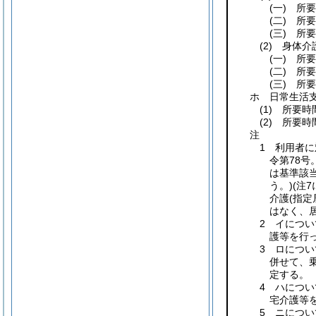
(一)
所要時
(二)
所要時
(三)
所要時
(2)
身体介護
(一)
所要時
(二)
所要時
(三)
所要時
ホ 日常生活
(1)
所要時間1
(2)
所要時間
注
1 利用者
令第78号
は基準該
う。)
(注
介護
(指
はなく、
2 イにつ
護等を行
3 ロにつ
併せて、
定する。
4 ハにつ
宅介護等
5 ニにつ