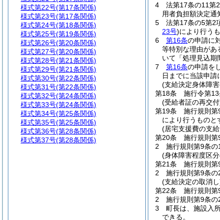
4
法第17条の11
様式第22号
(第17条関係)
用者負担額決定通
様式第23号
(第17条関係)
5
法第17条の5第
様式第24号
(第18条関係)
23号
)
により行う
様式第25号
(第19条関係)
6
第16条
の申請に
様式第26号
(第20条関係)
等特別な理由があ
様式第27号
(第20条関係)
いて「処理見込期
様式第28号
(第21条関係)
7
第16条
の申請を
様式第29号
(第21条関係)
日までに当該申請
様式第30号
(第22条関係)
(支給決定身体障
様式第31号
(第22条関係)
第18条
施行令第1
様式第32号
(第24条関係)
(受給者証の再交付
様式第33号
(第24条関係)
第19条
施行規則第
様式第34号
(第25条関係)
により行うものと
様式第35号
(第25条関係)
(居宅支援費の支給
様式第36号
(第28条関係)
第20条
施行規則第
様式第37号
(第28条関係)
2
施行規則第9条の
(身体障害程度区分
第21条
施行規則第
2
施行規則第9条の
(支給決定の取消し
第22条
施行規則第
2
施行規則第9条の
3
町長は、施設入
できる。