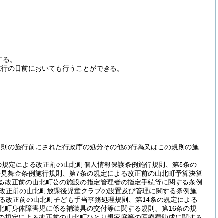
する。
施行の日前においても行うことができる。
規則の施行前にされた行政庁の処分その他の行為又はこの規則の施
の規定による改正前の山北町個人情報保護条例施行規則、第5条の
害見舞金条例施行規則、第7条の規定による改正前の山北町予算決算
よる改正前の山北町公の施設の指定管理者の指定手続等に関する条例
る改正前の山北町放課後児童クラブの設置及び管理に関する条例施
よる改正前の山北町子ども手当事務処理規則、第14条の規定による
北町身体障害児に係る補装具の交付等に関する規則、第16条の規
条の規定による改正前の山北町ひとり親家庭等の医療費助成に関する