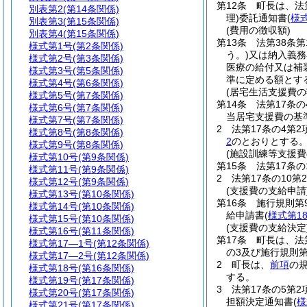
第12条
町長は、法
別表第2
(第14条関係)
理)
委託通知書
(
様式
別表第3
(第15条関係)
(費用の徴収額)
別表第4
(第15条関係)
第13条
法第38条
様式第1号
(第2条関係)
う。)
又は納入義務
様式第2号
(第3条関係)
医療の給付又は補
様式第3号
(第5条関係)
準に定める額とす
様式第4号
(第6条関係)
(居宅生活支援費
様式第5号
(第7条関係)
第14条
法第17条
様式第6号
(第7条関係)
当居宅支援費の基
様式第7号
(第7条関係)
2
法第17条の4第
様式第8号
(第8条関係)
2
のとおりとする
様式第9号
(第8条関係)
(施設訓練等支援
様式第10号
(第9条関係)
第15条
法第17条
様式第11号
(第9条関係)
2
法第17条の10
様式第12号
(第9条関係)
(支援費の支給申請
様式第13号
(第10条関係)
第16条
施行規則第
様式第14号
(第10条関係)
給申請書
(
様式第1
様式第15号
(第10条関係)
(支援費の支給決定
様式第16号
(第11条関係)
第17条
町長は、法
様式第17―1号
(第12条関係)
の3及び施行規則
様式第17―2号
(第12条関係)
2
町長は、
前項
の
様式第18号
(第16条関係)
する。
様式第19号
(第17条関係)
3
法第17条の5第
様式第20号
(第17条関係)
担額決定通知書
(
様
様式第21号
(第17条関係)