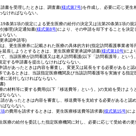
申請書を受理したときは、調査書
(
様式第7号
)
を作成し、必要に応じ更生相
わなければならない。
19条第1項の規定による更生医療の給付の決定又は法第20条第1項の
付
(修理)
決定通知書
(
様式第8号
)
により、その申請を却下することを決定
ならない。
更承認申請等)
関は、更生医療券に記載された医療の具体的方針
(指定訪問看護事業者等
を延長しようとするときは、更生医療変更承認申請書
(
様式第10号
)
によ
いて、当該医療が訪問看護又は老人訪問看護
(以下「訪問看護等」という。
規定する申請書を提出しなければならない。
申請があったときは内容を審査し、変更又は延長をする必要があると認
等であるときは、当該指定医療機関及び当該訪問看護等を実施する指定医
者に送付しなければならない。
書)
療の材料等に要する費用
(以下「移送費等」という。)
の支給を受けよう
ばならない。
申請があったときは内容を審査し、移送費等を支給する必要があると認
ればならない。
前項
の費用を請求するときは、更生医療移送費等請求書
(
様式第15号
)
によ
生医療の給付を委託した指定医療機関に対し、必要に応じて受給者の更