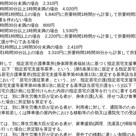
間30分未満の場合 2,310円
間30分以上1時間未満の場合 4,020円
間1時間以上の場合 5,840円に所要時間1時間から計算して所要時間3
を伴わない場合
間30分未満の場合 800円
間30分以上1時間未満の場合 1,530円
間1時間以上の場合 2,220円に所要時間1時間から計算して所要時間3
支援が中心である場合
時間以上1時間30分未満の場合 2,410円
1時間30分以上の場合 3,310円に所要時間1時間30分から計算して所
に対して、指定居宅介護事業所
(身体障害者福祉法に基づく指定居宅支援
。以下「指定居宅支援等基準」という。)
第5条第1項に規定する指定居宅
当居宅介護事業所
(指定居宅支援等基準第40条第1項に規定する基準該当
7において「居宅介護従業者」という。)
が、指定居宅介護
(指定居宅支援
定居宅支援等基準第40条第1項に規定する基準該当居宅介護をいう)
(以下
居宅介護計画に位置付けられた内容の指定居宅介護等を行うのに要する
いては、別に厚生労働大臣が定める者が、身体介護
(入浴、排せつ及び食
った場合に所定額を算定する。
いては、別に厚生労働大臣が定める者が、利用者に対して、通院等のた
乗車前若しくは降車後の屋内外における移動等の介助又は通院先での受
いては、別に厚生労働大臣が定める者が、家事援助
(調理、洗濯及び掃除
を行った場合に所定額を算定する。
いては、別に厚生労働大臣が定める者が、屋外での移動に著しい制限のあ