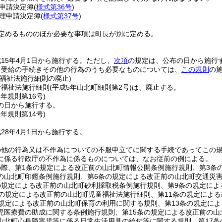
申請決定簿
(
様式第36号
)
理申請決定簿
(
様式第37号
)
定めるもののほか必要な事項は町長が別に定める。
15年4月1日から施行する。
ただし、
次項
の規定は、公布の日から施行
る受給の手続きその他の行為のうち必要なものについては、
この規則
の
福祉法施行細則の廃止)
者福祉法施行細則
(平成5年山北町細則第2号)
は、廃止する。
7年
規則第16号)
の日から施行する。
8年
規則第14号)
28年4月1日から施行する。
の他の行為又は不作為についての不服申立てに関する手続であってこの
に係る行政庁の不作為に係るものについては、なお従前の例による。
際、第1条の規定による改正前の山北町情報公開条例施行規則、第3条
の山北町印鑑条例施行規則、第6条の規定による改正前の山北町交通災
の規定による改正前の山北町砂利採取税条例施行規則、第9条の規定に
条の規定による改正前の山北町児童福祉法施行細則、第11条の規定によ
の規定による改正前の山北町保育の利用に関する規則、第13条の規定に
児医療費の助成に関する条例施行規則、第15条の規定による改正前の山
山北町心身障害児等に係る日常生活用具の給付等に関する規則、第17