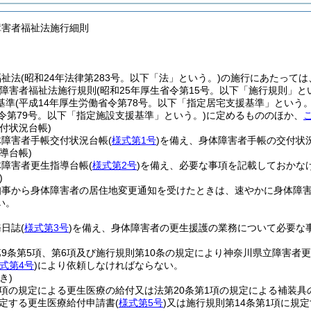
障害者福祉法施行細則
福祉法
(昭和24年法律第283号。以下「法」という。)
の施行にあたっては
障害者福祉法施行規則
(昭和25年厚生省令第15号。以下「施行規則」と
基準
(平成14年厚生労働省令第78号。以下「指定居宅支援基準」という。
令第79号。以下「指定施設支援基準」という。)
に定めるもののほか、
付状況台帳)
体障害者手帳交付状況台帳
(
様式第1号
)
を備え、身体障害者手帳の交付状
導台帳)
体障害者更生指導台帳
(
様式第2号
)
を備え、必要な事項を記載しておかな
)
知事から身体障害者の居住地変更通知を受けたときは、速やかに身体障
い。
務日誌
(
様式第3号
)
を備え、身体障害者の更生援護の業務について必要な
9条第5項、第6項及び施行規則第10条の規定により神奈川県立障害者
式第4号
)
により依頼しなければならない。
き)
1項の規定による更生医療の給付又は法第20条第1項の規定による補装
規定する更生医療給付申請書
(
様式第5号
)
又は施行規則第14条第1項に規