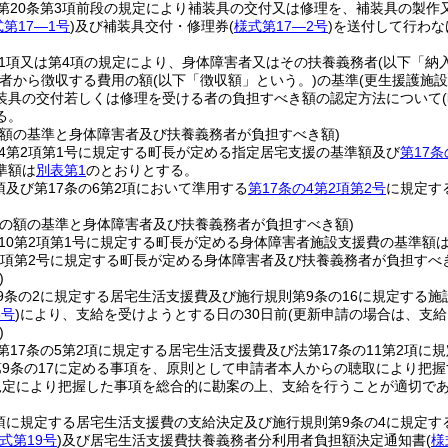
第20条第3項前段の規定により補装具の交付又は修理を、補装具の製作
第17―1号
)
及び補装具交付・修理券
(
様式第17―2号
)
を送付して行わな
第1項又は第4項の規定により、身体障害者又はその扶養義務者
(以下「納
者から徴収する費用の額
(以下「徴収額」という。)
の基準
(更生援護施
装具の交付若しくは修理を受ける者の負担すべき額の認定方法について
る。
の額の基準と身体障害者及び扶養義務者が負担すべき額)
の4第2項第1号に規定する町長が定める指定居宅支援の基準額及び
第17条
準額は
別表第1
のとおりとする。
2項及び第17条の6第2項において準用する
第17条の4第2項第2号
に規定す
。
費の額の基準と身体障害者及び扶養義務者が負担すべき額)
の10第2項第1号に規定する町長が定める身体障害者施設支援費の基準額
第2項第2号に規定する町長が定める身体障害者及び扶養義務者が負担すべ
)
9条の2に規定する居宅生活支援費及び施行規則第9条の16に規定する
8号
)
により、支給を受けようとする日の30日前
(更新申請の場合は、支給
)
第17条の5第2項に規定する居宅生活支援費及び法第17条の11第2項
第9条の17に定める事項を、原則として申請者本人からの聴取により把
規定により把握した事項を総合的に勘案の上、支給を行うことが適切で
2項に規定する居宅生活支援費の支給決定及び施行規則第9条の4に規定
式第19号
)
及び居宅生活支援費扶養義務者分利用者負担額決定通知書
(
様