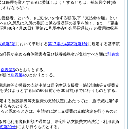
又は修理を業とする者に委託しようとするときは、補装具交付
(修
ければならない。
入義務者」という。)
に支払いを命ずる額
(以下「支払命令額」とい
設への入所又は入所の委託に係る徴収額の基準を除く。)
は、「更生
(昭和48年4月20日社更第71号厚生省社会局長通知)
」の費用徴収基
の6第2項
において準用する
第17条の4第2項第1号
に規定する基準該
る町長が定める身体障害者及び扶養義務者が負担すべき額は
別表第
は
別表第3
のとおりとする。
き額は
別表第4
のとおりとする。
施設訓練等支援費の支給申請は居宅生活支援費・施設訓練等支援費支
を受けようとする日の60日前から30日前)
までに行うものとする。
に規定する施設訓練等支援費の支給決定にあたっては、施行規則第9条
握するものとする。
あると認めるときは、申請者に対し支援費の支給決定を行うものと
する居宅利用者負担額の通知は、居宅生活支援費支給決定・利用者負
式第20号
)
により行うものとする。