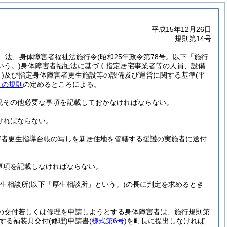
平成15年12月26日
規則第14号
、法、身体障害者福祉法施行令
(昭和25年政令第78号。以下「施行
いう。)
身体障害者福祉法に基づく指定居宅事業者等の人員、設備
)
及び指定身体障害者更生施設等の設備及び運営に関する基準
(平
この規則
の定めるところによる。
況その他必要な事項を記載しておかなければならない。
ければならない。
害者更生指導台帳の写しを新居住地を管轄する援護の実施者に送付
事項を記載しなければならない。
更生相談所
(以下「厚生相談所」という。)
の長に判定を求めるとき
具の交付若しくは修理を申請しようとする身体障害者は、施行規則第
定する補装具交付
(修理)
申請書
(
様式第6号
)
を町長に提出しなければ