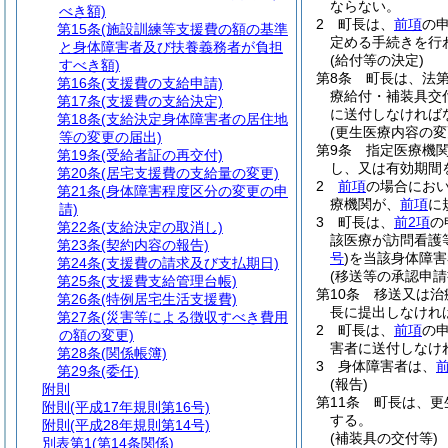
ならない。
べき額)
2
町長は、
前項
の
第15条
(施設訓練等支援費の額の基準
定める手続きを行
と身体障害者及び扶養義務者が負担
(給付等の決定)
すべき額)
第8条
町長は、法第
第16条
(支援費の支給申請)
療給付・補装具交
第17条
(支援費の支給決定)
に送付しなければ
第18条
(支給決定身体障害者の居住地
(更生医療内容の変
等の変更の届出)
第9条
指定医療機
第19条
(受給者証の再交付)
し、又は有効期間
第20条
(居宅支援費の支給量の変更)
2
前項
の場合にお
第21条
(身体障害程度区分の変更の申
療機関が、
前項
に
請)
3
町長は、
前2項
の
第22条
(支給決定の取消し)
該医療が訪問看護
第23条
(契約内容の報告)
号
)
を当該身体障害
第24条
(支援費の請求及び支払期日)
(移送等の承認申請
第25条
(支援費支給管理台帳)
第10条
移送又は治
第26条
(特例居宅生活支援費)
長に提出しなけれ
第27条
(災害等による徴収すべき費用
2
町長は、
前項
の
の額の変更)
害者に送付しなけ
第28条
(関係帳簿)
3
身体障害者は、
第29条
(委任)
(報告)
附則
第11条
町長は、更
附則
(平成17年規則第16号)
する。
附則
(平成28年規則第14号)
(補装具の交付等)
別表第1
(第14条関係)