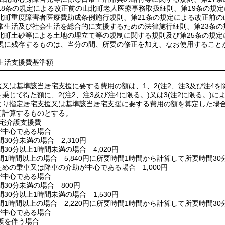
18条の規定による改正前の山北町老人医療事務取扱細則、第19条の規
北町重度障害者医療費助成条例施行規則、第21条の規定による改正前の
常生活及び社会生活を総合的に支援するための法律施行細則、第23条の
北町土砂等による土地の埋立て等の規制に関する規則及び第25条の規
現に残存するものは、当分の間、所要の修正を加え、なお使用すること
生活支援費基準額
援又は基準該当居宅支援に要する費用の額は、1、2
(注2、注3及び注4を
を乗じて得た額に、2
(注2、注3及び注4に限る。)
又は3
(注2に限る。)
に
より指定居宅支援又は基準該当居宅支援に要する費用の額を算定した場
て計算するものとする。
居宅介護支援費
が中心である場合
0分未満の場合 2,310円
30分以上1時間未満の場合 4,020円
1時間以上の場合 5,840円に所要時間1時間から計算して所要時間30
めの乗車又は降車の介助が中心である場合 1,000円
が中心である場合
30分未満の場合 800円
30分以上1時間未満の場合 1,530円
1時間以上の場合 2,220円に所要時間1時間から計算して所要時間30
が中心である場合
護を伴う場合