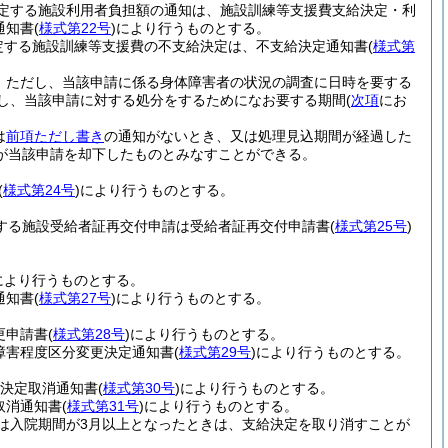
に規定する施設利用者負担額の通知は、施設訓練等支援費支給決定・利
通知書
(
様式第22号
)
により行うものとする。
規定する施設訓練等支援費の不支給決定は、不支給決定通知書
(
様式第
。
ただし、当該申請に係る身体障害者の状況の調査に日時を要する
対し、当該申請に対する処分をするためになお要する期間
(
次項
にお
は
前項ただし書き
の通知がないとき、又は処理見込期間が経過した
が当該申請を却下したものとみなすことができる。
(
様式第24号
)
により行うものとする。
定する施設受給者証再交付申請は受給者証再交付申請書
(
様式第25号
)
により行うものとする。
通知書
(
様式第27号
)
により行うものとする。
更申請書
(
様式第28号
)
により行うものとする。
障害程度区分変更決定通知書
(
様式第29号
)
により行うものとする。
給決定取消通知書
(
様式第30号
)
により行うものとする。
取消通知書
(
様式第31号
)
により行うものとする。
は入院期間が3月以上となったときは、支給決定を取り消すことが