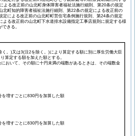
定による改正前の山北町身体障害者福祉法施行細則、第20条の規定
山北町知的障害者福祉法施行細則、第22条の規定による改正前の
規定による改正前の山北町町営住宅条例施行規則、第24条の規定
定による改正前の山北町下水道排水設備指定工事店規則に規定する様
ができる。
除く。)
又は3
(注2を除く。)
により算定する額に別に厚生労働大臣
より算定する額を加えた額とする。
合において、その額に十円未満の端数があるときは、その端数金
分を増すごとに830円を加算した額
分を増すごとに830円を加算した額