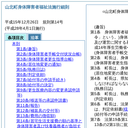
山北町身体障害者福祉法施行細則
○山北町身体
平成15年12月26日 規則第14号
(趣旨)
(平成28年4月1日施行)
第1条
身体障害者
令」という。)
身体
条項目次
沿革
及び運営に関する
本則
成14年厚生労働省
第1条
(趣旨)
(身体障害者手帳交
第2条
(身体障害者手帳交付状況台帳)
第2条
町長は、身
第3条
(身体障害者更生指導台帳)
(身体障害者更生指
第4条
(居住地変更の通知)
第3条
町長は、身
第5条
(執務日誌)
(居住地変更の通知
第6条
(判定依頼)
第4条
町長は、県
第7条
(給付等の申請手続き)
しなければならな
第8条
(給付等の決定)
(執務日誌)
第9条
(更生医療内容の変更承認申請
第5条
町長は、執
等)
(判定依頼)
第10条
(移送等の承認申請書)
第6条
町長は、法第
第11条
(報告)
は、判定依頼書
(
様
第12条
(補装具の交付等)
(給付等の申請手続
第13条
(費用の徴収額)
第7条
法第19条第
第14条
(居宅生活支援費の額の基準と
13条の2第1項に
身体障害者及び扶養義務者が負担す