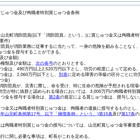
賞じゅつ金及び殉職者特別賞じゅつ金条例
、山北町消防団員
(以下「消防団員」という。)
に賞じゅつ金又は殉職者特
要件)
防団員が消防業務に従事するに当たって、一身の危険を顧みることなく
ゅつ金を授与することができる。
及び金額)
の種類及び金額は、
次の各号
のとおりとする。
つ金は、490万円以上2,520万円以下とし、功労の程度によって定める
つ金は、2,060万円以下とし、
別表
に定める障害の等級の区分ごとに功
つ金)
消防団員が、災害に際し、命を受け、特に生命の危険が予想される現場
功労が特に抜群と認められる場合においては、3,000万円の殉職者特別
ゅつ金を授与する場合は、
第2条
の規定による賞じゅつ金は、授与しない
ゅつ金又は殉職者特別賞じゅつ金は、殉職者の遺族に授与するものとし
41年山北町条例第17号。以下「補償条例」という。)
第15条
及び
第17条
の
又は殉職者特別賞じゅつ金の授与については、山北町賞じゅつ金等審査
施行に関し必要な事項は、町長がこれを定める。