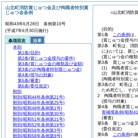
山北町消防賞じゅつ金及び殉職者特別賞
じゅつ金条例
○山北町消防
昭和43年6月28日 条例第10号
(目的)
(平成7年6月30日施行)
第1条
この条例
は
(賞じゅつ金授与の
条項目次
沿革
第2条
町長は、消
本則
においては、賞じ
第1条
(目的)
(賞じゅつ金の種類
第2条
(賞じゅつ金授与の要件)
第3条
賞じゅつ金
第3条
(賞じゅつ金の種類及び金額)
(1)
殉職者賞じゅ
第3条の2
(殉職者特別賞じゅつ金)
(2)
障害者賞じゅ
第4条
(授与の対象)
(殉職者特別賞じゅ
第5条
(審査)
第3条の2
町長は、
第6条
(委任規定)
ため死亡し、その
附則
2
殉職者特別賞じ
附則
(昭和44年条例第21号)
(授与の対象)
附則
(昭和46年条例第25号)
第4条
殉職者賞じ
附則
(昭和48年条例第1号)
害補償条例
(昭和
附則
(昭和49年条例第30号)
(審査)
附則
(昭和51年条例第21号)
第5条
賞じゅつ金
附則
(昭和52年条例第19号)
(委任規定)
附則
(昭和56年条例第3号)
第6条
この条例
の
附則
(昭和58年条例第9号)