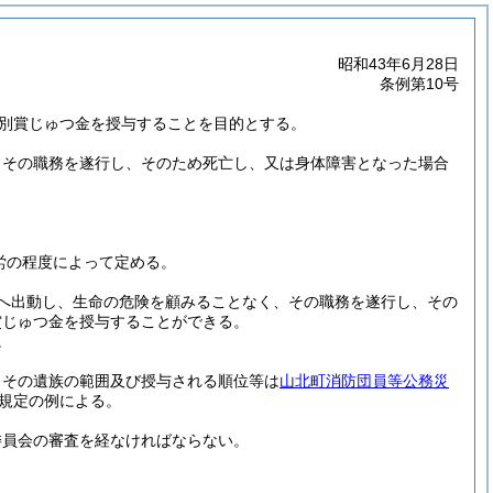
昭和43年6月28日
条例第10号
別賞じゅつ金を授与することを目的とする。
、その職務を遂行し、そのため死亡し、又は身体障害となった場合
。
労の程度によって定める。
へ出動し、生命の危険を顧みることなく、その職務を遂行し、その
賞じゅつ金を授与することができる。
。
、その遺族の範囲及び授与される順位等は
山北町消防団員等公務災
規定の例による。
委員会の審査を経なければならない。