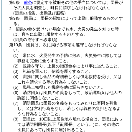
第8条
前条
に規定する被服その他の手当については、団長が
その人員を調査し、町長に請求しなければならない。
(団員の招集、出勤及び服務)
第9条
団員は、団長の招集によって出勤し服務するものとす
る。
2
招集の命を受けない場合でも水、火災の発生を知った時
は、直ちに出勤し服務するものとする。
(団員の遵守すべき事項)
第10条
団員は、次に掲げる事項を遵守しなければならな
い。
(1)
常に水、火災発生の予防に努め、火災発生に際しては
職務を完全に全うすること。
(2)
規律を守り、上長の指揮命令により事に当たること。
(3)
礼節を重んじ、信義を厚くすること。
(4)
職務に関し金品の寄贈若しくは供応接待を受け、又は
これを請求する等の行為をしないこと。
(5)
職務上知得した機密を他に漏らさないこと。
(6)
消防団又は団員の名義をもって、政治運動又は他人の
訴訟に関係しないこと。
(7)
消防団又は団員の名義をもってみだりに寄附を募集
し、又は営利行為をなし、若しくは義務の負担となるよ
うな行為をしないこと。
(8)
団員は、10日以上居住地を離れる場合は、団長にあっ
ては消防副団長
(以下「副団長」という。)
に、その他の
団員にあっては団長に届け出ること。