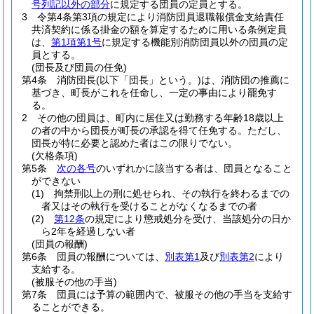
号列記以外の部分
に規定する団員の定員とする。
3
令第4条第3項の規定により消防団員退職報償金支給責任
共済契約に係る掛金の額を算定するために用いる条例定員
は、
第1項第1号
に規定する機能別消防団員以外の団員の定
員とする。
(団長及び団員の任免)
第4条
消防団長
(以下「団長」という。)
は、消防団の推薦に
基づき、町長がこれを任命し、一定の事由により罷免す
る。
2
その他の団員は、町内に居住又は勤務する年齢18歳以上
の者の中から団長が町長の承認を得て任免する。
ただし、
団長が特に必要と認めた者はこの限りでない。
(欠格条項)
第5条
次の各号
のいずれかに該当する者は、団員となること
ができない
(1)
拘禁刑以上の刑に処せられ、その執行を終わるまでの
者又はその執行を受けることがなくなるまでの者
(2)
第12条
の規定により懲戒処分を受け、当該処分の日か
ら2年を経過しない者
(団員の報酬)
第6条
団員の報酬については、
別表第1
及び
別表第2
により
支給する。
(被服その他の手当)
第7条
団員には予算の範囲内で、被服その他の手当を支給す
ることができる。