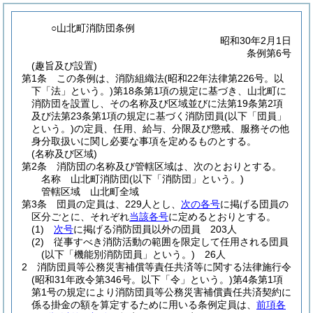
○山北町消防団条例
昭和30年2月1日
条例第6号
(趣旨及び設置)
第1条
この条例は、消防組織法
(昭和22年法律第226号。以
下「法」という。)
第18条第1項の規定に基づき、山北町に
消防団を設置し、その名称及び区域並びに法第19条第2項
及び法第23条第1項の規定に基づく消防団員
(以下「団員」
という。)
の定員、任用、給与、分限及び懲戒、服務その他
身分取扱いに関し必要な事項を定めるものとする。
(名称及び区域)
第2条
消防団の名称及び管轄区域は、次のとおりとする。
名称 山北町消防団
(以下「消防団」という。)
管轄区域 山北町全域
第3条
団員の定員は、229人とし、
次の各号
に掲げる団員の
区分ごとに、それぞれ
当該各号
に定めるとおりとする。
(1)
次号
に掲げる消防団員以外の団員 203人
(2)
従事すべき消防活動の範囲を限定して任用される団員
(以下「機能別消防団員」という。)
26人
2
消防団員等公務災害補償等責任共済等に関する法律施行令
(昭和31年政令第346号。以下「令」という。)
第4条第1項
第1号の規定により消防団員等公務災害補償責任共済契約に
係る掛金の額を算定するために用いる条例定員は、
前項各