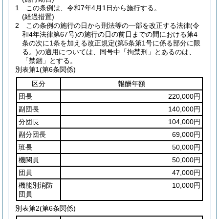
1
この条例は、令和7年4月1日から施行する。
(経過措置)
2
この条例の施行の日から刑法等の一部を改正する法律
(令
和4年法律第67号)
の施行の日の前日までの間における第4
条の次に1条を加える改正規定
(第5条第1号に係る部分に限
る。)
の適用については、同号中「拘禁刑」とあるのは、
「禁錮」とする。
別表第1
(第6条関係)
区分
報酬年額
団長
220,000円
副団長
140,000円
分団長
104,000円
副分団長
69,000円
班長
50,000円
機関員
50,000円
団員
47,000円
機能別消防
10,000円
団員
別表第2
(第6条関係)