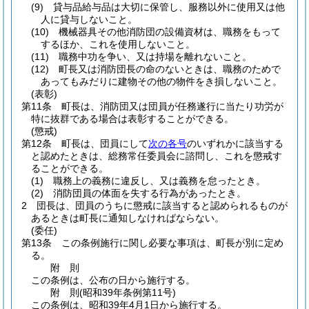
(9)
貸与品給与品は大切に保管し、服務以外に使用又は他
人に貸与しないこと。
(10)
機械器具その他消防団の設備資材は、職務をもって
するほか、これを使用しないこと。
(11)
職務中功を争い、又は持場を離れないこと。
(12)
町長又は消防団長の命のないときは、職務のためで
あってもみだりに建物その他の物件をき損しないこと。
(表彰)
第11条
町長は、消防団又は団員が任務遂行に当たり功労が
特に抜群である場合は表彰することができる。
(懲戒)
第12条
町長は、団員にして
次の各号
のいずれかに該当する
と認めたときは、総務常任委員会に諮問し、これを懲戒す
ることができる。
(1)
職務上の義務に違反し、又は義務を怠ったとき。
(2)
消防団員の体面を失する行為があったとき。
2
団長は、団員のうちに懲戒に該当すると認められるものが
あるときは町長に通知しなければならない。
(委任)
第13条
この条例施行に関し必要な事項は、町長が別に定め
る。
附
則
この条例は、公布の日から施行する。
附
則
(昭和39年
条例第11号)
この条例は、昭和39年4月1日から施行する。