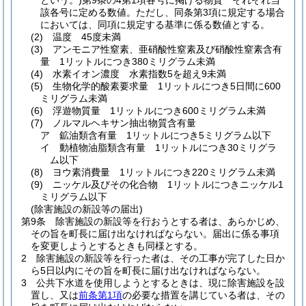
という。)
第9条の4第1項各号に掲げる物質 それぞれ当
該各号に定める数値。
ただし、同条第3項に規定する場合
においては、同項に規定する基準に係る数値とする。
(2)
温度 45度未満
(3)
アンモニア性窒素、亜硝酸性窒素及び硝酸性窒素含有
量 1リットルにつき380ミリグラム未満
(4)
水素イオン濃度 水素指数5を超え9未満
(5)
生物化学的酸素要求量 1リットルにつき5日間に600
ミリグラム未満
(6)
浮遊物質量 1リットルにつき600ミリグラム未満
(7)
ノルマルヘキサン抽出物質含有量
ア
鉱油類含有量 1リットルにつき5ミリグラム以下
イ
動植物油脂類含有量 1リットルにつき30ミリグラ
ム以下
(8)
ヨウ素消費量 1リットルにつき220ミリグラム未満
(9)
ニッケル及びその化合物 1リットルにつきニッケル1
ミリグラム以下
(除害施設の新設等の届出)
第9条
除害施設の新設等を行おうとする者は、あらかじめ、
その旨を町長に届け出なければならない。
届出に係る事項
を変更しようとするときも同様とする。
2
除害施設の新設等を行った者は、その工事が完了した日か
ら5日以内にその旨を町長に届け出なければならない。
3
公共下水道を使用しようとするときは、現に除害施設を設
置し、又は
前条第1項
の必要な措置を講じている者は、その