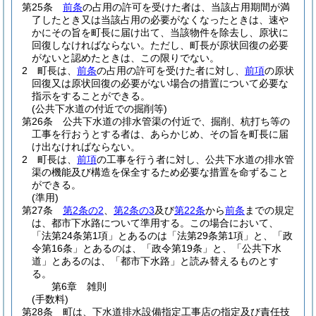
第25条
前条
の占用の許可を受けた者は、当該占用期間が満
了したとき又は当該占用の必要がなくなったときは、速や
かにその旨を町長に届け出て、当該物件を除去し、原状に
回復しなければならない。
ただし、町長が原状回復の必要
がないと認めたときは、この限りでない。
2
町長は、
前条
の占用の許可を受けた者に対し、
前項
の原状
回復又は原状回復の必要がない場合の措置について必要な
指示をすることができる。
(公共下水道の付近での掘削等)
第26条
公共下水道の排水管渠の付近で、掘削、杭打ち等の
工事を行おうとする者は、あらかじめ、その旨を町長に届
け出なければならない。
2
町長は、
前項
の工事を行う者に対し、公共下水道の排水管
渠の機能及び構造を保全するため必要な措置を命ずること
ができる。
(準用)
第27条
第2条の2
、
第2条の3
及び
第22条
から
前条
までの規定
は、都市下水路について準用する。
この場合において、
「法第24条第1項」とあるのは「法第29条第1項」と、「政
令第16条」とあるのは、「政令第19条」と、「公共下水
道」とあるのは、「都市下水路」と読み替えるものとす
る。
第6章
雑則
(手数料)
第28条
町は、下水道排水設備指定工事店の指定及び責任技