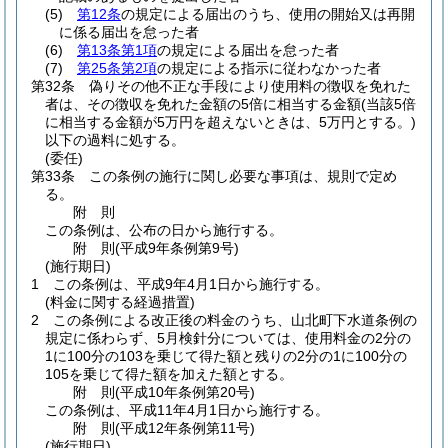
(5)
第12条
の規定による届出のうち、使用の開始又は再開
に係る届出を怠った者
(6)
第13条第1項
の規定による届出を怠った者
(7)
第25条第2項
の規定による指示に従わなかった者
第32条
偽りその他不正な手段により使用料の徴収を免れた
者は、その徴収を免れた金額の5倍に相当する金額
(当該5倍
に相当する金額が5万円を超えないときは、5万円とする。)
以下の過料に処する。
(委任)
第33条
この条例の施行に関し必要な事項は、規則で定め
る。
附
則
この条例は、公布の日から施行する。
附
則
(平成9年
条例第9号)
(施行期日)
1
この条例は、平成9年4月1日から施行する。
(料金に関する経過措置)
2
この条例による改正後の料金のうち、山北町下水道条例の
規定に係わらず、5月検針分については、使用料金の2分の
1に100分の103を乗じて得た額と残りの2分の1に100分の
105を乗じて得た額を加えた額とする。
附
則
(平成10年
条例第20号)
この条例は、平成11年4月1日から施行する。
附
則
(平成12年
条例第11号)
(施行期日)