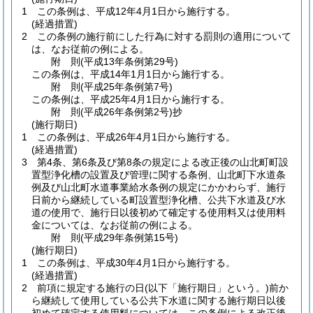
1
この条例は、平成12年4月1日から施行する。
(経過措置)
2
この条例の施行前にした行為に対する罰則の適用について
は、なお従前の例による。
附
則
(平成13年
条例第29号)
この条例は、平成14年1月1日から施行する。
附
則
(平成25年
条例第7号)
この条例は、平成25年4月1日から施行する。
附
則
(平成26年
条例第2号)
抄
(施行期日)
1
この条例は、平成26年4月1日から施行する。
(経過措置)
3
第4条、第6条及び第8条の規定による改正後の山北町町設
置型浄化槽の設置及び管理に関する条例、山北町下水道条
例及び山北町水道事業給水条例の規定にかかわらず、施行
日前から継続している町設置型浄化槽、公共下水道及び水
道の使用で、施行日以後初めて確定する使用料又は使用料
金については、なお従前の例による。
附
則
(平成29年
条例第15号)
(施行期日)
1
この条例は、平成30年4月1日から施行する。
(経過措置)
2
前項に規定する施行の日
(以下「施行期日」という。)
前か
ら継続して使用している公共下水道に関する施行期日以後