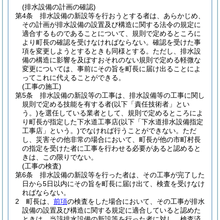
(排水設備の計画の確認)
第4条
排水設備の新設等を行おうとする者は、あらかじめ、
その計画が排水設備の設置及び構造に関する法令の規定に
適合するものであることについて、規則で定めるところに
より町長の確認を受けなければならない。
確認を受けた事
項を変更しようとするときも同様とする。
ただし、排水設
備の構造に影響を及ぼすおそれのない規則で定める軽微な
変更については、事前にその旨を町長に届け出ることによ
ってこれに代えることができる。
(工事の施工)
第5条
排水設備の新設等の工事は、排水設備等の工事に関し
規則で定める技能を有する者
(以下「責任技術者」とい
う。)
を選任している業者として、規則で定めるところによ
り町長が指定した下水道工事店
(以下「下水道排水設備指定
工事店」という。)
でなければ行うことができない。
ただ
し、災害その他非常の場合において、町長が他の市町村長
の指定を受けた者に工事を行わせる必要があると認めると
きは、この限りでない。
(工事の検査)
第6条
排水設備の新設等を行った者は、その工事が完了した
日から5日以内にその旨を町長に届け出て、検査を受けなけ
ればならない。
2
町長は、
前項
の検査をした場合において、その工事が排水
設備の設置及び構造に関する規定に適合していると認めた
ときは、当該排水設備の新設等を行った者に対し、検査済