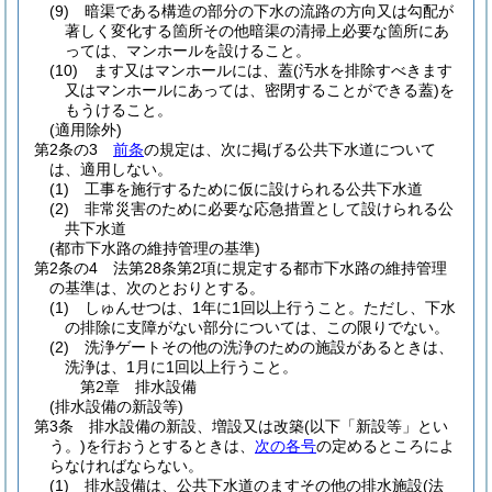
(9)
暗渠である構造の部分の下水の流路の方向又は勾配が
著しく変化する箇所その他暗渠の清掃上必要な箇所にあ
っては、マンホールを設けること。
(10)
ます又はマンホールには、蓋
(汚水を排除すべきます
又はマンホールにあっては、密閉することができる蓋)
を
もうけること。
(適用除外)
第2条の3
前条
の規定は、次に掲げる公共下水道について
は、適用しない。
(1)
工事を施行するために仮に設けられる公共下水道
(2)
非常災害のために必要な応急措置として設けられる公
共下水道
(都市下水路の維持管理の基準)
第2条の4
法第28条第2項に規定する都市下水路の維持管理
の基準は、次のとおりとする。
(1)
しゅんせつは、1年に1回以上行うこと。
ただし、下水
の排除に支障がない部分については、この限りでない。
(2)
洗浄ゲートその他の洗浄のための施設があるときは、
洗浄は、1月に1回以上行うこと。
第2章
排水設備
(排水設備の新設等)
第3条
排水設備の新設、増設又は改築
(以下「新設等」とい
う。)
を行おうとするときは、
次の各号
の定めるところによ
らなければならない。
(1)
排水設備は、公共下水道のますその他の排水施設
(法