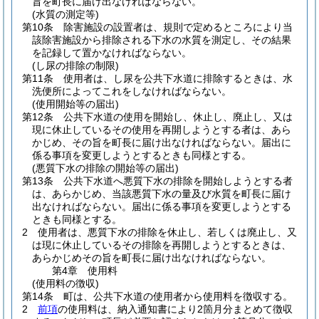
旨を町長に届け出なければならない。
(水質の測定等)
第10条
除害施設の設置者は、規則で定めるところにより当
該除害施設から排除される下水の水質を測定し、その結果
を記録して置かなければならない。
(し尿の排除の制限)
第11条
使用者は、し尿を公共下水道に排除するときは、水
洗便所によってこれをしなければならない。
(使用開始等の届出)
第12条
公共下水道の使用を開始し、休止し、廃止し、又は
現に休止しているその使用を再開しようとする者は、あら
かじめ、その旨を町長に届け出なければならない。
届出に
係る事項を変更しようとするときも同様とする。
(悪質下水の排除の開始等の届出)
第13条
公共下水道へ悪質下水の排除を開始しようとする者
は、あらかじめ、当該悪質下水の量及び水質を町長に届け
出なければならない。
届出に係る事項を変更しようとする
ときも同様とする。
2
使用者は、悪質下水の排除を休止し、若しくは廃止し、又
は現に休止しているその排除を再開しようとするときは、
あらかじめその旨を町長に届け出なければならない。
第4章
使用料
(使用料の徴収)
第14条
町は、公共下水道の使用者から使用料を徴収する。
2
前項
の使用料は、納入通知書により2箇月分まとめて徴収