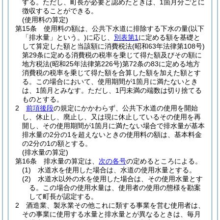
する。
ただし、町長が必要と認めたときは、1箇月分ごとに
徴収することができる。
(使用料の算定)
第15条
使用料の額は、公共下水道に排除する下水の量
(以下
「排水量」という。)
に応じ、
別表第1
に定める額を基礎と
して算定した額と当該額に消費税法
(昭和63年法律第108号)
第29条に定める消費税の税率を乗じて得た額及びその額に
地方税法
(昭和25年法律第226号)
第72条の83に定める地方
消費税の税率を乗じて得た額を合算した額を加えた額とす
る。
この場合において、使用期間が1箇月に満たないとき
は、1箇月とみなす。
ただし、1円未満の端数は切り捨てる
ものとする。
2
前項後段
の規定にかかわらず、公共下水道の使用を開始
し、休止し、廃止し、又は現に休止しているその使用を再
開し、その使用期間が1箇月に満たない場合で排水量が基本
排水量の2分の1を超えないときの使用料の額は、基本料金
の2分の1の額とする。
(排水量の算定)
第16条
排水量の算定は、
次の各号
の定めるところによる。
(1)
水道水を使用した場合は、水道の使用水量とする。
(2)
水道水以外の水を使用した場合は、その使用水量とす
る。
この場合の使用水量は、使用者の使用の態様を勘案
して町長が認定する。
2
酒造業、製氷業その他これに類する事業を営む使用者は、
その事業に使用する水量と排水量とが異なるときは、毎月