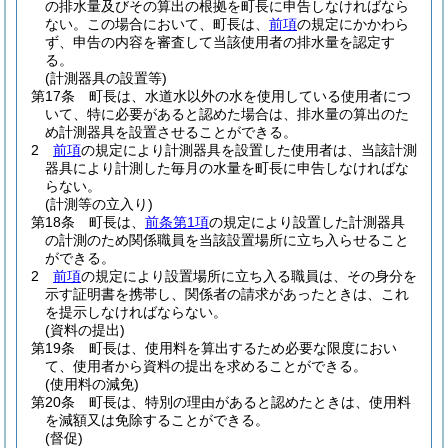
の排水量及びその算出の根拠を町長に申告しなければなら
ない。
この場合において、町長は、
前項
の規定にかかわら
ず、申告の内容を審査して当該使用者の排水量を認定す
る。
(計測器具の設置等)
第17条
町長は、水道水以外の水を使用している使用者につ
いて、特に必要があると認めた場合は、排水量の算出のた
め計測器具を設置させることができる。
2
前項
の規定により計測器具を設置した使用者は、当該計測
器具により計測した毎月の水量を町長に申告しなければな
らない。
(計測等の立入り)
第18条
町長は、
前条第1項
の規定により設置した計測器具
の計測のため関係職員を当該設置場所に立ち入らせること
ができる。
2
前項
の規定により設置場所に立ち入る職員は、その身分を
示す証明書を携帯し、関係者の請求があったときは、これ
を提示しなければならない。
(資料の提出)
第19条
町長は、使用料を算出するため必要な限度におい
て、使用者から資料の提出を求めることができる。
(使用料の減免)
第20条
町長は、特別の理由があると認めたときは、使用料
を減額又は免除することができる。
(督促)