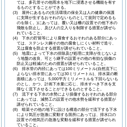
ては、多孔管その他雨水を地下に浸透させる機能を有す
るものとすることができる。
(3)
屋外にあるもの
(生活環境の保全又は人の健康の保護
に支障が生ずるおそれのないものとして規則で定めるも
のを除く。)
にあっては、覆い又は柵の設置その他下水の
飛散を防止し、及び人の立入りを制限する措置が講ぜら
れていること。
(4)
下水の貯留等により腐食するおそれのある部分にあっ
ては、ステンレス鋼その他の腐食しにくい材料で造り、
又は腐食を防止する措置が講ぜられていること。
(5)
地震によって下水の排除及び処理に支障が生じないよ
う地盤の改良、可とう継手の設置その他の有効な損傷の
防止又は軽減のための措置が講ぜられていること。
(6)
排水管の内径にあっては100ミリメートル
(自然流下に
よらない排水管にあっては30ミリメートル)
、排水渠の断
面積にあっては、5,000平方ミリメートルを下回らないも
のとし、かつ、計画下水量に応じ、排水すべき下水を支
障なく流下させることができるものとすること。
(7)
流下する下水の水勢により損傷するおそれのある部分
にあっては、減勢工の設置その他水勢を緩和する措置が
講ぜられていること。
(8)
暗渠その他の地下に設ける構造の部分で流下する下水
により気圧が急激に変動する箇所にあっては、排水口の
設置その他気圧の急激な変動を緩和する措置が講ぜられ
ていること。