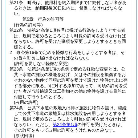
第21条
町長は、使用料を納入期限までに納付しない者があ
るときは、納期限後30日以内に、督促しなければならな
い。
第5章
行為の許可等
(行為の許可等)
第22条
法第24条第1項各号に掲げる行為をしようとする者
は、規則で定めるところにより町長の許可を受けなければ
ならない。
許可を受けた事項を変更しようとするときも同
様とする。
2
政令第16条で定める軽微な行為をしようとする者は、そ
の旨を町長に届け出なければならない。
(許可を要しない軽微な変更)
第23条
法第24条第1項の条例で定める軽微な変更とは、公
共下水道の施設の機能を妨げ、又はその施設を損傷するお
それのない物件で同項の許可を受けて設けた物件
(地上に存
する部分に限る。)
に対する添加であって、同項の許可を受
けた者が当該施設又は工作物その他の物件を設ける目的に
付随して行うものとする。
(占用の許可)
第24条
公共下水道の敷地又は排水施設に物件を設け、継続
して公共下水道の敷地又は排水施設を占用しようとする者
は、規則で定めるところにより町長の許可を受けなければ
ならない。
ただし、
第24条第1項
の許可を受けたときは、
その許可をもって占用の許可をうけたものとみなす。
(原状回復)