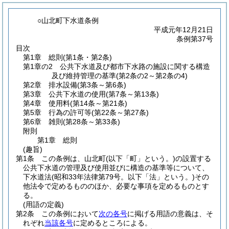
○山北町下水道条例
平成元年12月21日
条例第37号
目次
第1章
総則
(第1条・第2条)
第1章の2
公共下水道及び都市下水路の施設に関する構造
及び維持管理の基準
(第2条の2～第2条の4)
第2章
排水設備
(第3条～第6条)
第3章
公共下水道の使用
(第7条～第13条)
第4章
使用料
(第14条～第21条)
第5章
行為の許可等
(第22条～第27条)
第6章
雑則
(第28条～第33条)
附則
第1章
総則
(趣旨)
第1条
この条例は、山北町
(以下「町」という。)
の設置する
公共下水道の管理及び使用並びに構造の基準等について、
下水道法
(昭和33年法律第79号。以下「法」という。)
その
他法令で定めるもののほか、必要な事項を定めるものとす
る。
(用語の定義)
第2条
この条例において
次の各号
に掲げる用語の意義は、そ
れぞれ
当該各号
に定めるところによる。