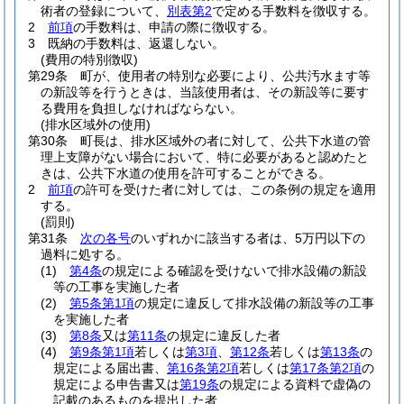
術者の登録について、
別表第2
で定める手数料を徴収する。
2
前項
の手数料は、申請の際に徴収する。
3
既納の手数料は、返還しない。
(費用の特別徴収)
第29条
町が、使用者の特別な必要により、公共汚水ます等
の新設等を行うときは、当該使用者は、その新設等に要す
る費用を負担しなければならない。
(排水区域外の使用)
第30条
町長は、排水区域外の者に対して、公共下水道の管
理上支障がない場合において、特に必要があると認めたと
きは、公共下水道の使用を許可することができる。
2
前項
の許可を受けた者に対しては、この条例の規定を適用
する。
(罰則)
第31条
次の各号
のいずれかに該当する者は、5万円以下の
過料に処する。
(1)
第4条
の規定による確認を受けないで排水設備の新設
等の工事を実施した者
(2)
第5条第1項
の規定に違反して排水設備の新設等の工事
を実施した者
(3)
第8条
又は
第11条
の規定に違反した者
(4)
第9条第1項
若しくは
第3項
、
第12条
若しくは
第13条
の
規定による届出書、
第16条第2項
若しくは
第17条第2項
の
規定による申告書又は
第19条
の規定による資料で虚偽の
記載のあるものを提出した者