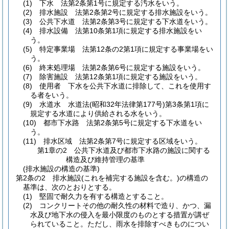
(1)
下水 法第2条第1号に規定する汚水をいう。
(2)
排水施設 法第2条第2号に規定する排水施設をいう。
(3)
公共下水道 法第2条第3号に規定する下水道をいう。
(4)
排水設備 法第10条第1項に規定する排水施設をい
う。
(5)
特定事業場 法第12条の2第1項に規定する事業場をい
う。
(6)
終末処理場 法第2条第6号に規定する施設をいう。
(7)
除害施設 法第12条第1項に規定する施設をいう。
(8)
使用者 下水を公共下水道に排除して、これを使用す
る者をいう。
(9)
水道水 水道法
(昭和32年法律第177号)
第3条第1項に
規定する水道により供給される水をいう。
(10)
都市下水路 法第2条第5号に規定する下水道をい
う。
(11)
排水区域 法第2条第7号に規定する区域をいう。
第1章の2
公共下水道及び都市下水路の施設に関する
構造及び維持管理の基準
(排水施設の構造の基準)
第2条の2
排水施設
(これを補完する施設を含む。)
の構造の
基準は、次のとおりとする。
(1)
堅固で耐久力を有する構造とすること。
(2)
コンクリートその他の耐久性の材料で造り、かつ、漏
水及び地下水の侵入を最小限度のものとする措置が講ぜ
られていること。
ただし、雨水を排除すべきものについ