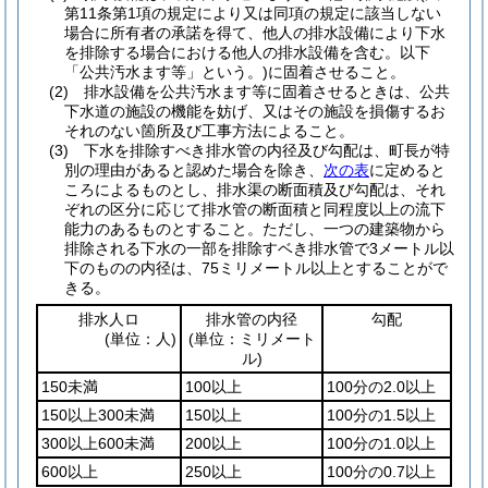
第11条第1項の規定により又は同項の規定に該当しない
場合に所有者の承諾を得て、他人の排水設備により下水
を排除する場合における他人の排水設備を含む。以下
「公共汚水ます等」という。)
に固着させること。
(2)
排水設備を公共汚水ます等に固着させるときは、公共
下水道の施設の機能を妨げ、又はその施設を損傷するお
それのない箇所及び工事方法によること。
(3)
下水を排除すべき排水管の内径及び勾配は、町長が特
別の理由があると認めた場合を除き、
次の表
に定めると
ころによるものとし、排水渠の断面積及び勾配は、それ
ぞれの区分に応じて排水管の断面積と同程度以上の流下
能力のあるものとすること。
ただし、一つの建築物から
排除される下水の一部を排除すベき排水管で3メートル以
下のものの内径は、75ミリメートル以上とすることがで
きる。
排水人ロ
排水管の内径
勾配
(単位：人)
(単位：ミリメート
ル)
150未満
100以上
100分の2.0以上
150以上300未満
150以上
100分の1.5以上
300以上600未満
200以上
100分の1.0以上
600以上
250以上
100分の0.7以上