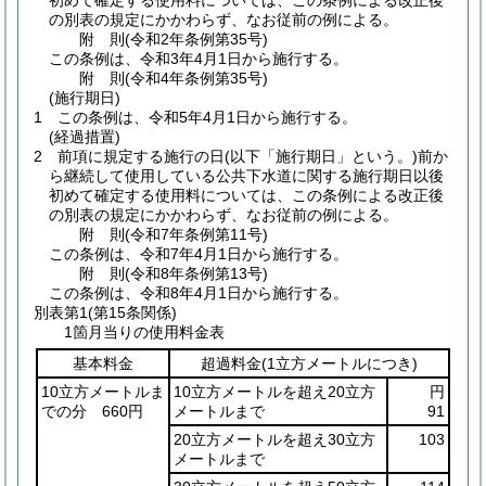
初めて確定する使用料については、この条例による改正後
の別表の規定にかかわらず、なお従前の例による。
附
則
(令和2年
条例第35号)
この条例は、令和3年4月1日から施行する。
附
則
(令和4年
条例第35号)
(施行期日)
1
この条例は、令和5年4月1日から施行する。
(経過措置)
2
前項に規定する施行の日
(以下「施行期日」という。)
前か
ら継続して使用している公共下水道に関する施行期日以後
初めて確定する使用料については、この条例による改正後
の別表の規定にかかわらず、なお従前の例による。
附
則
(令和7年
条例第11号)
この条例は、令和7年4月1日から施行する。
附
則
(令和8年
条例第13号)
この条例は、令和8年4月1日から施行する。
別表第1
(第15条関係)
1箇月当りの使用料金表
基本料金
超過料金
(1立方メートルにつき)
10立方メートルま
10立方メートルを超え20立方
円
での分 660円
メートルまで
91
20立方メートルを超え30立方
103
メートルまで