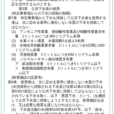
証を交付するものとする。
第3章
公共下水道の使用
(特定事業場からの下水の排除の制限)
第7条
特定事業場から下水を排除して公共下水道を使用する
者は、次に定める基準に適合しない水質の下水を排除して
はならない。
(1)
アンモニア性窒素、亜硝酸性窒素及び硝酸性窒素含有
量 1リットルにつき380ミリグラム未満
(2)
水素イオン濃度 水素指数5を超え9未満
(3)
生物化学的酸素要求量 1リットルにつき5日間に600
ミリグラム未満
(4)
浮遊物質量 1リットルにつき600ミリグラム未満
(5)
ノルマルヘキサン抽出物質含有量
ア
鉱油類含有量 1リットルにつき5ミリグラム以下
イ
動植物油脂類含有量 1リットルにつき30ミリグラ
ム以下
(除害施設の設置等)
第8条
使用者は、次に定める基準に適合しない水質の下水
(水洗便所から排除される下水及び法第12条の2第1項又は
第5項の規定により公共下水道に排除してはならないことと
されている下水を除く。以下「悪質下水」という。)
を継続
して公共下水道に排除しようとするときは、除害施設を設
け、又は必要な措置を講じなければならない。
(1)
下水道法施行令
(昭和34年政令第147号。以下「政令」