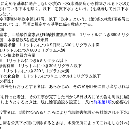
次に定める基準に適合しない水質の下水
(水洗便所から排除される下水及
されている下水を除く。以下「悪質下水」という。)
を継続して公共下水
らない。
令
(昭和34年政令第147号。以下「政令」という。)
第9条の4第1項各
においては、同項に規定する基準に係る数値とする。
未満
窒素、亜硝酸性窒素及び硝酸性窒素含有量 1リットルにつき380ミリ
度 水素指数5を超え9未満
素要求量 1リットルにつき5日間に600ミリグラム未満
1リットルにつき600ミリグラム未満
サン抽出物質含有量
量 1リットルにつき5ミリグラム以下
類含有量 1リットルにつき30ミリグラム以下
 1リットルにつき220ミリグラム未満
その化合物 1リットルにつきニッケル1ミリグラム以下
の届出)
新設等を行おうとする者は、あらかじめ、その旨を町長に届け出なけれ
等を行った者は、その工事が完了した日から5日以内にその旨を町長に届
用しようとするときは、現に除害施設を設置し、又は
前条第1項
の必要な
設置者は、規則で定めるところにより当該除害施設から排除される下水
)
し尿を公共下水道に排除するときは、水洗便所によってこれをしなけれ
)