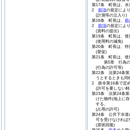
第17条
町長は、水
2
前項
の規定によ
(計測等の立入り)
第18条
町長は、
前
2
前項
の規定によ
(資料の提出)
第19条
町長は、使
(使用料の減免)
第20条
町長は、特
(督促)
第21条
町長は、使
第5章
行為
(行為の許可等)
第22条
法第24条
うとするときも同
2
政令第16条で定
(許可を要しない軽
第23条
法第24条
けた物件
(地上に
する。
(占用の許可)
第24条
公共下水道
可を受けなければ
(原状回復)