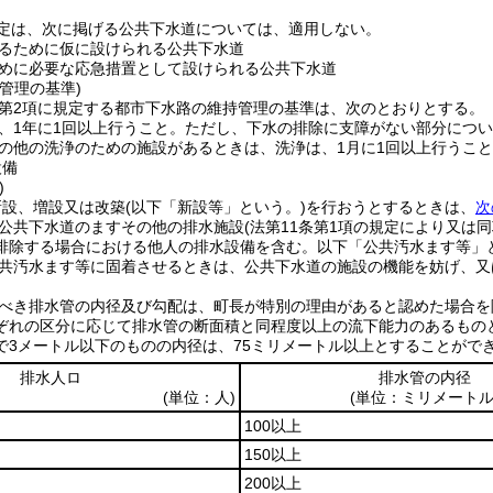
定は、次に掲げる公共下水道については、適用しない。
るために仮に設けられる公共下水道
めに必要な応急措置として設けられる公共下水道
管理の基準)
条第2項に規定する都市下水路の維持管理の基準は、次のとおりとする。
、1年に1回以上行うこと。
ただし、下水の排除に支障がない部分につい
の他の洗浄のための施設があるときは、洗浄は、1月に1回以上行うこ
設備
)
新設、増設又は改築
(以下「新設等」という。)
を行おうとするときは、
次
公共下水道のますその他の排水施設
(法第11条第1項の規定により又
排除する場合における他人の排水設備を含む。以下「公共汚水ます等」と
共汚水ます等に固着させるときは、公共下水道の施設の機能を妨げ、又
べき排水管の内径及び勾配は、町長が特別の理由があると認めた場合を
ぞれの区分に応じて排水管の断面積と同程度以上の流下能力のあるもの
で3メートル以下のものの内径は、75ミリメートル以上とすることがで
排水人ロ
排水管の内径
(単位：人)
(単位：ミリメートル
100以上
150以上
200以上