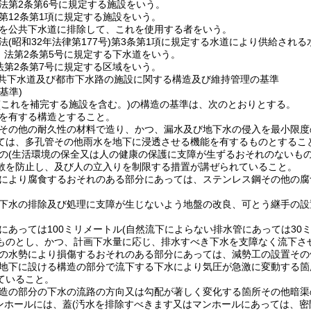
法第2条第6号に規定する施設をいう。
第12条第1項に規定する施設をいう。
を公共下水道に排除して、これを使用する者をいう。
法
(昭和32年法律第177号)
第3条第1項に規定する水道により供給される
 法第2条第5号に規定する下水道をいう。
法第2条第7号に規定する区域をいう。
共下水道及び都市下水路の施設に関する構造及び維持管理の基準
基準)
(これを補完する施設を含む。)
の構造の基準は、次のとおりとする。
を有する構造とすること。
その他の耐久性の材料で造り、かつ、漏水及び地下水の侵入を最小限度
ては、多孔管その他雨水を地下に浸透させる機能を有するものとするこ
の
(生活環境の保全又は人の健康の保護に支障が生ずるおそれのないもの
散を防止し、及び人の立入りを制限する措置が講ぜられていること。
により腐食するおそれのある部分にあっては、ステンレス鋼その他の腐
下水の排除及び処理に支障が生じないよう地盤の改良、可とう継手の設
にあっては100ミリメートル
(自然流下によらない排水管にあっては30ミ
ものとし、かつ、計画下水量に応じ、排水すべき下水を支障なく流下さ
の水勢により損傷するおそれのある部分にあっては、減勢工の設置その
地下に設ける構造の部分で流下する下水により気圧が急激に変動する箇
ていること。
造の部分の下水の流路の方向又は勾配が著しく変化する箇所その他暗渠
ンホールには、蓋
(汚水を排除すべきます又はマンホールにあっては、密