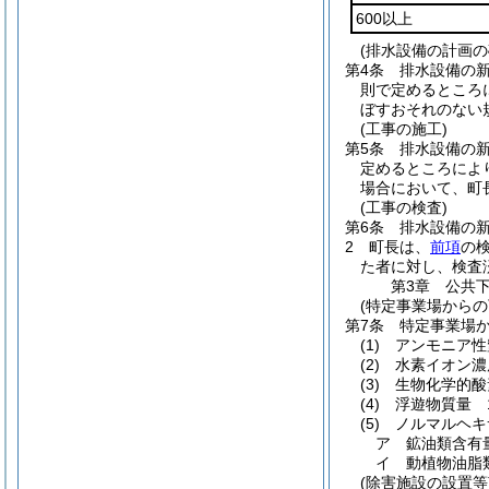
600以上
(排水設備の計画の
第4条
排水設備の
則で定めるところ
ぼすおそれのない
(工事の施工)
第5条
排水設備の
定めるところによ
場合において、町
(工事の検査)
第6条
排水設備の
2
町長は、
前項
の
た者に対し、検査
第3章
公共
(特定事業場からの
第7条
特定事業場
(1)
アンモニア性
(2)
水素イオン濃
(3)
生物化学的酸
(4)
浮遊物質量 
(5)
ノルマルヘキ
ア
鉱油類含有
イ
動植物油脂
(除害施設の設置等