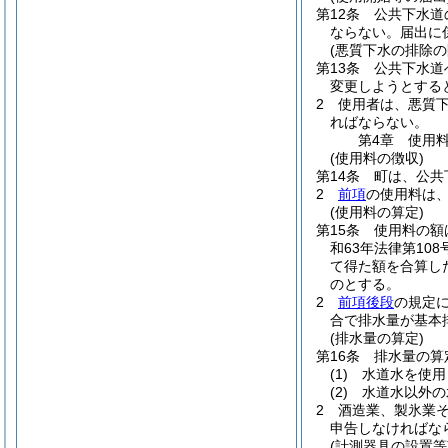
第12条
公共下水道
ならない。
届出に
(悪質下水の排除の
第13条
公共下水道
変更しようとする
2
使用者は、悪質
ればならない。
第4章
使用
(使用料の徴収)
第14条
町は、公共
2
前項
の使用料は
(使用料の算定)
第15条
使用料の額
和63年法律第108
て得た額を合算し
のとする。
2
前項後段
の規定
合で排水量が基本
(排水量の算定)
第16条
排水量の算
(1)
水道水を使用
(2)
水道水以外の
2
酒造業、製氷業
申告しなければな
(計測器具の設置等