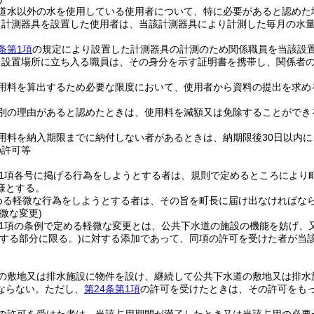
道水以外の水を使用している使用者について、特に必要があると認めた
り計測器具を設置した使用者は、当該計測器具により計測した毎月の水
条第1項
の規定により設置した計測器具の計測のため関係職員を当該設
り設置場所に立ち入る職員は、その身分を示す証明書を携帯し、関係者
用料を算出するため必要な限度において、使用者から資料の提出を求め
別の理由があると認めたときは、使用料を減額又は免除することができ
用料を納入期限までに納付しない者があるときは、納期限後30日以内
の許可等
第1項各号に掲げる行為をしようとする者は、規則で定めるところにより
様とする。
める軽微な行為をしようとする者は、その旨を町長に届け出なければな
微な変更)
第1項の条例で定める軽微な変更とは、公共下水道の施設の機能を妨げ、
存する部分に限る。)
に対する添加であって、同項の許可を受けた者が当
の敷地又は排水施設に物件を設け、継続して公共下水道の敷地又は排水
ならない。
ただし、
第24条第1項
の許可を受けたときは、その許可をも