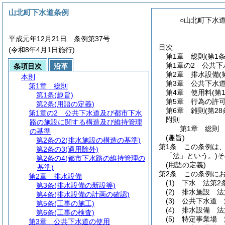
山北町下水道条例
○山北町下水
平成元年12月21日 条例第37号
目次
(令和8年4月1日施行)
第1章
総則
(第1
第1章の2
公共下
条項目次
沿革
第2章
排水設備
(
本則
第3章
公共下水
第1章
総則
第4章
使用料
(第
第1条
(趣旨)
第5章
行為の許
第2条
(用語の定義)
第6章
雑則
(第2
第1章の2
公共下水道及び都市下水
附則
路の施設に関する構造及び維持管理
第1章
総則
の基準
(趣旨)
第2条の2
(排水施設の構造の基準)
第1条
この条例は
第2条の3
(適用除外)
「法」という。)
そ
第2条の4
(都市下水路の維持管理の
(用語の定義)
基準)
第2条
この条例に
第2章
排水設備
(1)
下水 法第2
第3条
(排水設備の新設等)
(2)
排水施設 法
第4条
(排水設備の計画の確認)
(3)
公共下水道 
第5条
(工事の施工)
(4)
排水設備 法
第6条
(工事の検査)
(5)
特定事業場 
第3章
公共下水道の使用