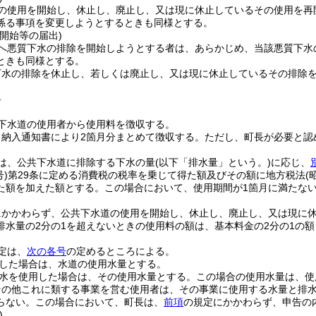
の使用を開始し、休止し、廃止し、又は現に休止しているその使用を再
係る事項を変更しようとするときも同様とする。
開始等の届出)
へ悪質下水の排除を開始しようとする者は、あらかじめ、当該悪質下水
ときも同様とする。
下水の排除を休止し、若しくは廃止し、又は現に休止しているその排除
料
下水道の使用者から使用料を徴収する。
、納入通知書により2箇月分まとめて徴収する。
ただし、町長が必要と認
は、公共下水道に排除する下水の量
(以下「排水量」という。)
に応じ、
号)
第29条に定める消費税の税率を乗じて得た額及びその額に地方税法
(
た額を加えた額とする。
この場合において、使用期間が1箇月に満たな
にかかわらず、公共下水道の使用を開始し、休止し、廃止し、又は現に休
排水量の2分の1を超えないときの使用料の額は、基本料金の2分の1の
定は、
次の各号
の定めるところによる。
した場合は、水道の使用水量とする。
水を使用した場合は、その使用水量とする。
この場合の使用水量は、使
その他これに類する事業を営む使用者は、その事業に使用する水量と排
らない。
この場合において、町長は、
前項
の規定にかかわらず、申告の
)