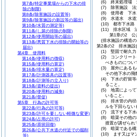
(6)
終末処理場 
第7条
(特定事業場からの下水の排
(7)
除害施設 法
除の制限)
(8)
使用者 下水
第8条
(除害施設の設置等)
(9)
水道水 水道
第9条
(除害施設の新設等の届出)
(10)
都市下水路
第10条
(水質の測定等)
(11)
排水区域 
第11条
(し尿の排除の制限)
第1章の2
公
第12条
(使用開始等の届出)
(排水施設の構造の
第13条
(悪質下水の排除の開始等の
第2条の2
排水施設
届出)
(1)
堅固で耐久力
第4章
使用料
(2)
コンクリート
第14条
(使用料の徴収)
べきものについ
第15条
(使用料の算定)
(3)
屋外にあるも
第16条
(排水量の算定)
その他下水の飛
第17条
(計測器具の設置等)
(4)
下水の貯留等
第18条
(計測等の立入り)
ること。
第19条
(資料の提出)
(5)
地震によって
第20条
(使用料の減免)
いること。
第21条
(督促)
(6)
排水管の内径
第5章
行為の許可等
ルを下回らない
第22条
(行為の許可等)
(7)
流下する下水
第23条
(許可を要しない軽微な変更)
(8)
暗渠その他の
第24条
(占用の許可)
措置が講ぜられ
第25条
(原状回復)
(9)
暗渠である構
第26条
(公共下水道の付近での掘削
(10)
ます又はマ
等)