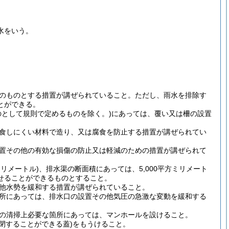
水をいう。
のものとする措置が講ぜられていること。
ただし、雨水を排除す
とができる。
として規則で定めるものを除く。)
にあっては、覆い又は柵の設置
食しにくい材料で造り、又は腐食を防止する措置が講ぜられてい
置その他の有効な損傷の防止又は軽減のための措置が講ぜられて
リメートル)
、排水渠の断面積にあっては、5,000平方ミリメート
せることができるものとすること。
他水勢を緩和する措置が講ぜられていること。
所にあっては、排水口の設置その他気圧の急激な変動を緩和する
の清掃上必要な箇所にあっては、マンホールを設けること。
閉することができる蓋)
をもうけること。