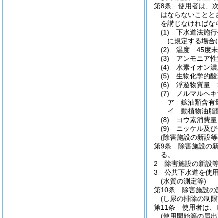
第8条
使用者は、
はならないことと
を講じなければな
(1)
下水道法施行
に規定する場合
(2)
温度 45度
(3)
アンモニア性
(4)
水素イオン濃
(5)
生物化学的酸
(6)
浮遊物質量 
(7)
ノルマルヘキ
ア
鉱油類含有
イ
動植物油脂
(8)
ヨウ素消費量
(9)
ニッケル及び
(除害施設の新設等
第9条
除害施設の
る。
2
除害施設の新設
3
公共下水道を使
(水質の測定等)
第10条
除害施設の
(し尿の排除の制限
第11条
使用者は、
(使用開始等の届出