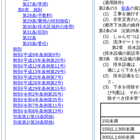
(適用除外)
第27条
(準用)
第2条の3
前条
の規
第6章
雑則
(1)
工事を施行す
第28条
(手数料)
(2)
非常災害のた
第29条
(費用の特別徴収)
(都市下水路の維持
第30条
(排水区域外の使用)
第2条の4
法第28
第31条
(罰則)
(1)
しゅんせつは
第32条
(2)
洗浄ゲートそ
第33条
(委任)
第2章
排水
附則
(排水設備の新設等
附則
(平成9年条例第9号)
第3条
排水設備の
附則
(平成10年条例第20号)
(1)
排水設備は、
附則
(平成12年条例第11号)
備により下水を
附則
(平成13年条例第29号)
(2)
排水設備を公
附則
(平成25年条例第7号)
と。
附則
(平成26年条例第2号)
(3)
下水を排除す
附則
(平成29年条例第15号)
び勾配は、それ
附則
(令和2年条例第35号)
除すベき排水管
附則
(令和4年条例第35号)
附則
(令和7年条例第11号)
附則
(令和8年条例第13号)
別表第1
(第15条関係)
150未満
別表第2
(第28条関係)
150以上300未満
300以上600未満