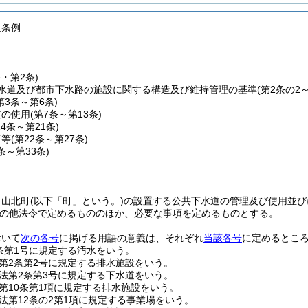
道条例
条・第2条)
水道及び都市下水路の施設に関する構造及び維持管理の基準
(第2条の2
第3条～第6条)
道の使用
(第7条～第13条)
14条～第21条)
可等
(第22条～第27条)
8条～第33条)
、山北町
(以下「町」という。)
の設置する公共下水道の管理及び使用並び
の他法令で定めるもののほか、必要な事項を定めるものとする。
おいて
次の各号
に掲げる用語の意義は、それぞれ
当該各号
に定めるとこ
条第1号に規定する汚水をいう。
第2条第2号に規定する排水施設をいう。
法第2条第3号に規定する下水道をいう。
第10条第1項に規定する排水施設をいう。
法第12条の2第1項に規定する事業場をいう。