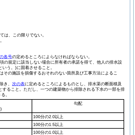
ては、この限りでない。
と。
の各号
の定めるところによらなければならない。
は同項の規定に該当しない場合に所有者の承諾を得て、他人の排水設
いう。)
に固着させること。
はその施設を損傷するおそれのない箇所及び工事方法によるこ
除き、
次の表
に定めるところによるものとし、排水渠の断面積及
とすること。
ただし、一つの建築物から排除される下水の一部を排
きる。
勾配
)
100分の2.0以上
100分の1.5以上
100分の1.0以上