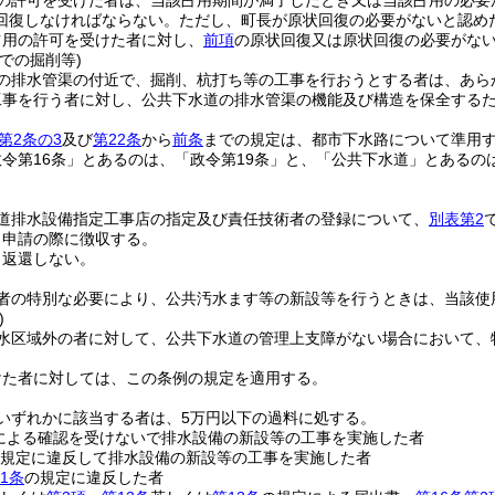
の許可を受けた者は、当該占用期間が満了したとき又は当該占用の必要
回復しなければならない。
ただし、町長が原状回復の必要がないと認め
占用の許可を受けた者に対し、
前項
の原状回復又は原状回復の必要がな
での掘削等)
の排水管渠の付近で、掘削、杭打ち等の工事を行おうとする者は、あら
工事を行う者に対し、公共下水道の排水管渠の機能及び構造を保全する
第2条の3
及び
第22条
から
前条
までの規定は、都市下水路について準用
政令第16条」とあるのは、「政令第19条」と、「公共下水道」とある
道排水設備指定工事店の指定及び責任技術者の登録について、
別表第2
、申請の際に徴収する。
、返還しない。
者の特別な必要により、公共汚水ます等の新設等を行うときは、当該使
)
水区域外の者に対して、公共下水道の管理上支障がない場合において、
けた者に対しては、この条例の規定を適用する。
いずれかに該当する者は、5万円以下の過料に処する。
による確認を受けないで排水設備の新設等の工事を実施した者
規定に違反して排水設備の新設等の工事を実施した者
1条
の規定に違反した者