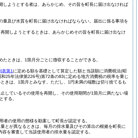
開しようとする者は、あらかじめ、その旨を町長に届け出なければ
の量及び水質を町長に届け出なければならない。
届出に係る事項を
を再開しようとするときは、あらかじめその旨を町長に届け出なけ
めたときは、1箇月分ごとに徴収することができる。
別表第1
に定める額を基礎として算定した額と当該額に消費税法
(昭
昭和25年法律第226号)
第72条の83に定める地方消費税の税率を乗じ
いときは、1箇月とみなす。
ただし、1円未満の端数は切り捨てるも
止しているその使用を再開し、その使用期間が1箇月に満たない場
額とする。
用者の使用の態様を勘案して町長が認定する。
水量とが異なるときは、毎月の排水量及びその算出の根拠を町長に
内容を審査して当該使用者の排水量を認定する。