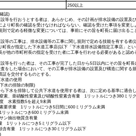
250以上
確認)
新設等を行おうとする者は、あらかじめ、その計画が排水設備の設置及
により町長の確認を受けなければならない。
確認を受けた事項を変更し
規則で定める軽微な変更については、事前にその旨を町長に届け出るこ
新設等の工事は、排水設備等の工事に関し規則で定める技能を有する者
り町長が指定した下水道工事店
(以下「下水道排水設備指定工事店」とい
長が他の市町村長の指定を受けた者に工事を行わせる必要があると認め
新設等を行った者は、その工事が完了した日から5日以内にその旨を町長
検査をした場合において、その工事が排水設備の設置及び構造に関する
済証を交付するものとする。
下水道の使用
下水の排除の制限)
から下水を排除して公共下水道を使用する者は、次に定める基準に適合
窒素、亜硝酸性窒素及び硝酸性窒素含有量 1リットルにつき380ミリ
度 水素指数5を超え9未満
素要求量 1リットルにつき5日間に600ミリグラム未満
1リットルにつき600ミリグラム未満
サン抽出物質含有量
量 1リットルにつき5ミリグラム以下
類含有量 1リットルにつき30ミリグラム以下
)