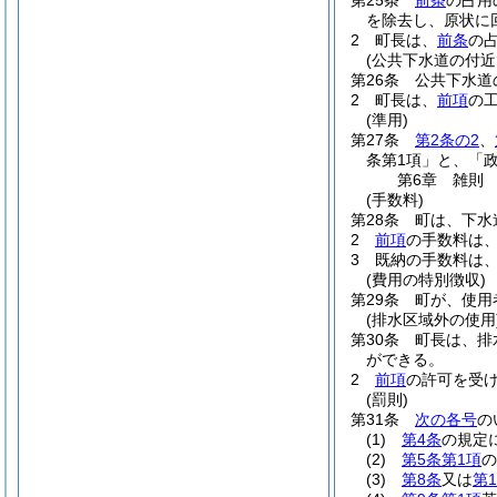
第25条
前条
の占用
を除去し、原状に
2
町長は、
前条
の
(公共下水道の付近
第26条
公共下水道
2
町長は、
前項
の
(準用)
第27条
第2条の2
、
条第1項」と、「
第6章
雑則
(手数料)
第28条
町は、下水
2
前項
の手数料は
3
既納の手数料は
(費用の特別徴収)
第29条
町が、使用
(排水区域外の使用
第30条
町長は、排
ができる。
2
前項
の許可を受
(罰則)
第31条
次の各号
の
(1)
第4条
の規定
(2)
第5条第1項
の
(3)
第8条
又は
第1