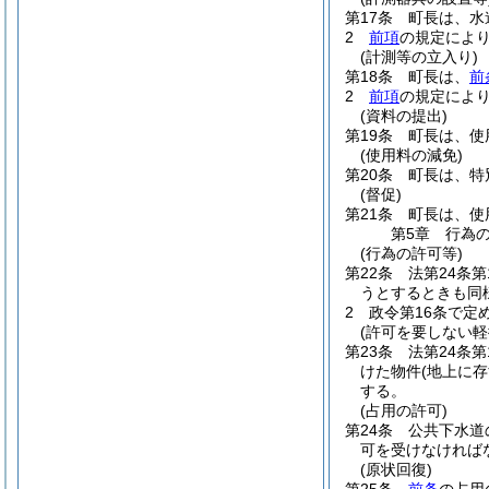
第17条
町長は、水
2
前項
の規定によ
(計測等の立入り)
第18条
町長は、
前
2
前項
の規定によ
(資料の提出)
第19条
町長は、使
(使用料の減免)
第20条
町長は、特
(督促)
第21条
町長は、使
第5章
行為
(行為の許可等)
第22条
法第24条
うとするときも同
2
政令第16条で定
(許可を要しない軽
第23条
法第24条
けた物件
(地上に
する。
(占用の許可)
第24条
公共下水道
可を受けなければ
(原状回復)