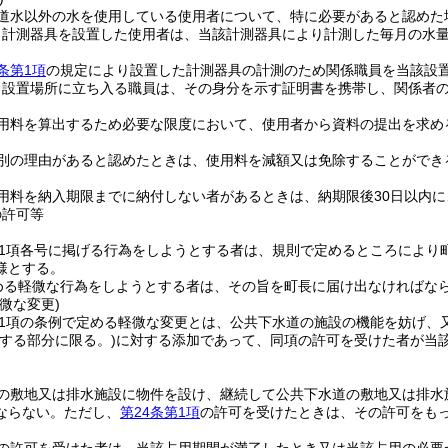
道水以外の水を使用している使用者について、特に必要があると認めた
り計測器具を設置した使用者は、当該計測器具により計測した毎月の水
条第1項
の規定により設置した計測器具の計測のため関係職員を当該設
り設置場所に立ち入る職員は、その身分を示す証明書を携帯し、関係者
用料を算出するため必要な限度において、使用者から資料の提出を求め
別の理由があると認めたときは、使用料を減額又は免除することができ
用料を納入期限までに納付しない者があるときは、納期限後30日以内
の許可等
第1項各号に掲げる行為をしようとする者は、規則で定めるところにより
様とする。
める軽微な行為をしようとする者は、その旨を町長に届け出なければな
微な変更)
第1項の条例で定める軽微な変更とは、公共下水道の施設の機能を妨げ、
存する部分に限る。)
に対する添加であって、同項の許可を受けた者が当
の敷地又は排水施設に物件を設け、継続して公共下水道の敷地又は排水
ならない。
ただし、
第24条第1項
の許可を受けたときは、その許可をも