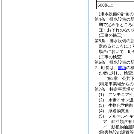
600以上
(排水設備の計画の
第4条
排水設備の
則で定めるところ
ぼすおそれのない
(工事の施工)
第5条
排水設備の
定めるところによ
場合において、町
(工事の検査)
第6条
排水設備の
2
町長は、
前項
の
た者に対し、検査
第3章
公共
(特定事業場からの
第7条
特定事業場
(1)
アンモニア性
(2)
水素イオン濃
(3)
生物化学的酸
(4)
浮遊物質量 
(5)
ノルマルヘキ
ア
鉱油類含有
イ
動植物油脂
(除害施設の設置等