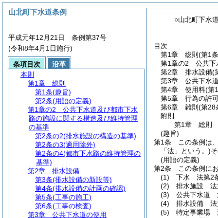
山北町下水道条例
○山北町下水
平成元年12月21日 条例第37号
目次
(令和8年4月1日施行)
第1章
総則
(第1
第1章の2
公共下
条項目次
沿革
第2章
排水設備
(
本則
第3章
公共下水
第1章
総則
第4章
使用料
(第
第1条
(趣旨)
第5章
行為の許
第2条
(用語の定義)
第6章
雑則
(第2
第1章の2
公共下水道及び都市下水
附則
路の施設に関する構造及び維持管理
第1章
総則
の基準
(趣旨)
第2条の2
(排水施設の構造の基準)
第1条
この条例は
第2条の3
(適用除外)
「法」という。)
そ
第2条の4
(都市下水路の維持管理の
(用語の定義)
基準)
第2条
この条例に
第2章
排水設備
(1)
下水 法第2
第3条
(排水設備の新設等)
(2)
排水施設 法
第4条
(排水設備の計画の確認)
(3)
公共下水道 
第5条
(工事の施工)
(4)
排水設備 法
第6条
(工事の検査)
(5)
特定事業場 
第3章
公共下水道の使用