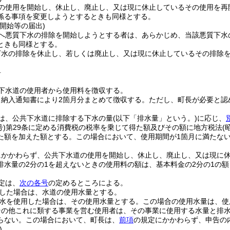
の使用を開始し、休止し、廃止し、又は現に休止しているその使用を再
係る事項を変更しようとするときも同様とする。
開始等の届出)
へ悪質下水の排除を開始しようとする者は、あらかじめ、当該悪質下水
ときも同様とする。
下水の排除を休止し、若しくは廃止し、又は現に休止しているその排除
料
下水道の使用者から使用料を徴収する。
、納入通知書により2箇月分まとめて徴収する。
ただし、町長が必要と認
は、公共下水道に排除する下水の量
(以下「排水量」という。)
に応じ、
号)
第29条に定める消費税の税率を乗じて得た額及びその額に地方税法
(
た額を加えた額とする。
この場合において、使用期間が1箇月に満たな
にかかわらず、公共下水道の使用を開始し、休止し、廃止し、又は現に休
排水量の2分の1を超えないときの使用料の額は、基本料金の2分の1の
定は、
次の各号
の定めるところによる。
した場合は、水道の使用水量とする。
水を使用した場合は、その使用水量とする。
この場合の使用水量は、使
その他これに類する事業を営む使用者は、その事業に使用する水量と排
らない。
この場合において、町長は、
前項
の規定にかかわらず、申告の
)