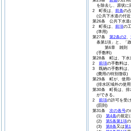
第25条
前条
の占用
を除去し、原状に
2
町長は、
前条
の
(公共下水道の付近
第26条
公共下水道
2
町長は、
前項
の
(準用)
第27条
第2条の2
、
条第1項」と、「
第6章
雑則
(手数料)
第28条
町は、下水
2
前項
の手数料は
3
既納の手数料は
(費用の特別徴収)
第29条
町が、使用
(排水区域外の使用
第30条
町長は、排
ができる。
2
前項
の許可を受
(罰則)
第31条
次の各号
の
(1)
第4条
の規定
(2)
第5条第1項
の
(3)
第8条
又は
第1