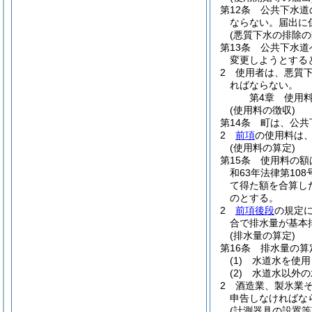
第12条
公共下水道
ならない。
届出に
(悪質下水の排除の
第13条
公共下水道
変更しようとする
2
使用者は、悪質
ればならない。
第4章
使用
(使用料の徴収)
第14条
町は、公共
2
前項
の使用料は
(使用料の算定)
第15条
使用料の額
和63年法律第108
て得た額を合算し
のとする。
2
前項後段
の規定
合で排水量が基本
(排水量の算定)
第16条
排水量の算
(1)
水道水を使用
(2)
水道水以外の
2
酒造業、製氷業
申告しなければな
(計測器具の設置等