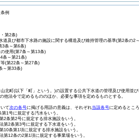
道条例
条・第2条)
水道及び都市下水路の施設に関する構造及び維持管理の基準
(第2条の2
第3条～第6条)
道の使用
(第7条～第13条)
14条～第21条)
可等
(第22条～第27条)
8条～第33条)
、山北町
(以下「町」という。)
の設置する公共下水道の管理及び使用並び
の他法令で定めるもののほか、必要な事項を定めるものとする。
おいて
次の各号
に掲げる用語の意義は、それぞれ
当該各号
に定めるとこ
条第1号に規定する汚水をいう。
第2条第2号に規定する排水施設をいう。
法第2条第3号に規定する下水道をいう。
第10条第1項に規定する排水施設をいう。
法第12条の2第1項に規定する事業場をいう。