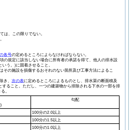
ては、この限りでない。
と。
の各号
の定めるところによらなければならない。
は同項の規定に該当しない場合に所有者の承諾を得て、他人の排水設
いう。)
に固着させること。
はその施設を損傷するおそれのない箇所及び工事方法によるこ
除き、
次の表
に定めるところによるものとし、排水渠の断面積及
とすること。
ただし、一つの建築物から排除される下水の一部を排
きる。
勾配
)
100分の2.0以上
100分の1.5以上
100分の1.0以上