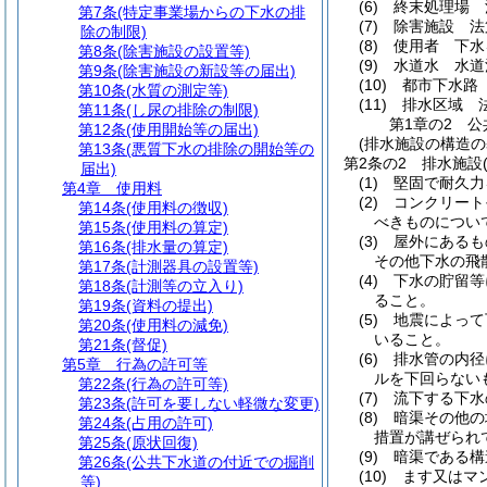
(6)
終末処理場 
第7条
(特定事業場からの下水の排
(7)
除害施設 法
除の制限)
(8)
使用者 下水
第8条
(除害施設の設置等)
(9)
水道水 水道
第9条
(除害施設の新設等の届出)
(10)
都市下水路
第10条
(水質の測定等)
(11)
排水区域 
第11条
(し尿の排除の制限)
第1章の2
公
第12条
(使用開始等の届出)
(排水施設の構造の
第13条
(悪質下水の排除の開始等の
第2条の2
排水施設
届出)
(1)
堅固で耐久力
第4章
使用料
(2)
コンクリート
第14条
(使用料の徴収)
べきものについ
第15条
(使用料の算定)
(3)
屋外にあるも
第16条
(排水量の算定)
その他下水の飛
第17条
(計測器具の設置等)
(4)
下水の貯留等
第18条
(計測等の立入り)
ること。
第19条
(資料の提出)
(5)
地震によって
第20条
(使用料の減免)
いること。
第21条
(督促)
(6)
排水管の内径
第5章
行為の許可等
ルを下回らない
第22条
(行為の許可等)
(7)
流下する下水
第23条
(許可を要しない軽微な変更)
(8)
暗渠その他の
第24条
(占用の許可)
措置が講ぜられ
第25条
(原状回復)
(9)
暗渠である構
第26条
(公共下水道の付近での掘削
(10)
ます又はマ
等)