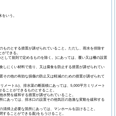
水をいう。
のものとする措置が講ぜられていること。
ただし、雨水を排除す
とができる。
として規則で定めるものを除く。)
にあっては、覆い又は柵の設置
食しにくい材料で造り、又は腐食を防止する措置が講ぜられてい
置その他の有効な損傷の防止又は軽減のための措置が講ぜられて
リメートル)
、排水渠の断面積にあっては、5,000平方ミリメート
せることができるものとすること。
他水勢を緩和する措置が講ぜられていること。
所にあっては、排水口の設置その他気圧の急激な変動を緩和する
の清掃上必要な箇所にあっては、マンホールを設けること。
閉することができる蓋)
をもうけること。