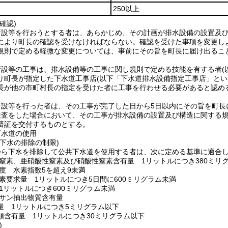
250以上
確認)
新設等を行おうとする者は、あらかじめ、その計画が排水設備の設置及
により町長の確認を受けなければならない。
確認を受けた事項を変更し
規則で定める軽微な変更については、事前にその旨を町長に届け出るこ
新設等の工事は、排水設備等の工事に関し規則で定める技能を有する者
り町長が指定した下水道工事店
(以下「下水道排水設備指定工事店」とい
長が他の市町村長の指定を受けた者に工事を行わせる必要があると認め
新設等を行った者は、その工事が完了した日から5日以内にその旨を町長
検査をした場合において、その工事が排水設備の設置及び構造に関する
済証を交付するものとする。
下水道の使用
下水の排除の制限)
から下水を排除して公共下水道を使用する者は、次に定める基準に適合
窒素、亜硝酸性窒素及び硝酸性窒素含有量 1リットルにつき380ミリ
度 水素指数5を超え9未満
素要求量 1リットルにつき5日間に600ミリグラム未満
1リットルにつき600ミリグラム未満
サン抽出物質含有量
量 1リットルにつき5ミリグラム以下
類含有量 1リットルにつき30ミリグラム以下
)