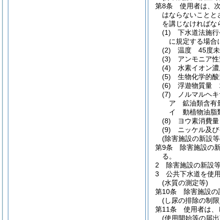
第8条
使用者は、
はならないことと
を講じなければな
(1)
下水道法施行
に規定する場合
(2)
温度 45度
(3)
アンモニア性
(4)
水素イオン濃
(5)
生物化学的酸
(6)
浮遊物質量 
(7)
ノルマルヘキ
ア
鉱油類含有
イ
動植物油脂
(8)
ヨウ素消費量
(9)
ニッケル及び
(除害施設の新設等
第9条
除害施設の
る。
2
除害施設の新設
3
公共下水道を使
(水質の測定等)
第10条
除害施設の
(し尿の排除の制限
第11条
使用者は、
(使用開始等の届出