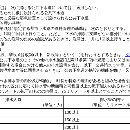
定は、次に掲げる公共下水道については、適用しない。
るために仮に設けられる公共下水道
めに必要な応急措置として設けられる公共下水道
管理の基準)
条第2項に規定する都市下水路の維持管理の基準は、次のとおりとする。
、1年に1回以上行うこと。
ただし、下水の排除に支障がない部分につい
の他の洗浄のための施設があるときは、洗浄は、1月に1回以上行うこ
設備
)
新設、増設又は改築
(以下「新設等」という。)
を行おうとするときは、
次
公共下水道のますその他の排水施設
(法第11条第1項の規定により又
排除する場合における他人の排水設備を含む。以下「公共汚水ます等」と
共汚水ます等に固着させるときは、公共下水道の施設の機能を妨げ、又
べき排水管の内径及び勾配は、町長が特別の理由があると認めた場合を
ぞれの区分に応じて排水管の断面積と同程度以上の流下能力のあるもの
で3メートル以下のものの内径は、75ミリメートル以上とすることがで
排水人ロ
排水管の内径
(単位：人)
(単位：ミリメートル
100以上
150以上
200以上