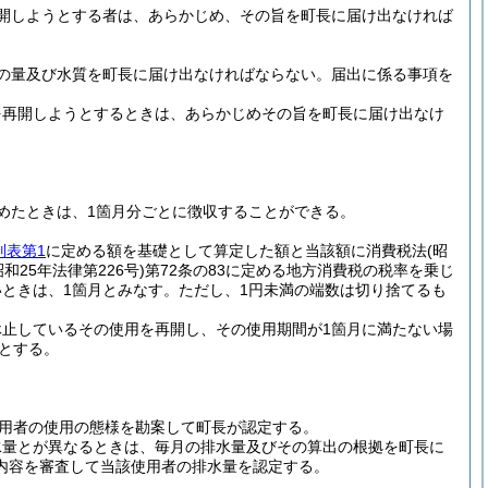
開しようとする者は、あらかじめ、その旨を町長に届け出なければ
の量及び水質を町長に届け出なければならない。
届出に係る事項を
を再開しようとするときは、あらかじめその旨を町長に届け出なけ
めたときは、1箇月分ごとに徴収することができる。
別表第1
に定める額を基礎として算定した額と当該額に消費税法
(昭
昭和25年法律第226号)
第72条の83に定める地方消費税の税率を乗じ
いときは、1箇月とみなす。
ただし、1円未満の端数は切り捨てるも
止しているその使用を再開し、その使用期間が1箇月に満たない場
額とする。
用者の使用の態様を勘案して町長が認定する。
水量とが異なるときは、毎月の排水量及びその算出の根拠を町長に
内容を審査して当該使用者の排水量を認定する。