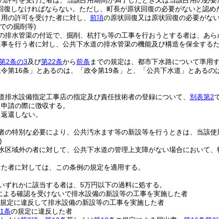
の許可を受けた者は、当該占用期間が満了したとき又は当該占用の必要
回復しなければならない。
ただし、町長が原状回復の必要がないと認め
占用の許可を受けた者に対し、
前項
の原状回復又は原状回復の必要がな
での掘削等)
の排水管渠の付近で、掘削、杭打ち等の工事を行おうとする者は、あら
工事を行う者に対し、公共下水道の排水管渠の機能及び構造を保全する
第2条の3
及び
第22条
から
前条
までの規定は、都市下水路について準用
政令第16条」とあるのは、「政令第19条」と、「公共下水道」とある
道排水設備指定工事店の指定及び責任技術者の登録について、
別表第2
、申請の際に徴収する。
、返還しない。
者の特別な必要により、公共汚水ます等の新設等を行うときは、当該使
)
水区域外の者に対して、公共下水道の管理上支障がない場合において、
けた者に対しては、この条例の規定を適用する。
いずれかに該当する者は、5万円以下の過料に処する。
による確認を受けないで排水設備の新設等の工事を実施した者
規定に違反して排水設備の新設等の工事を実施した者
1条
の規定に違反した者