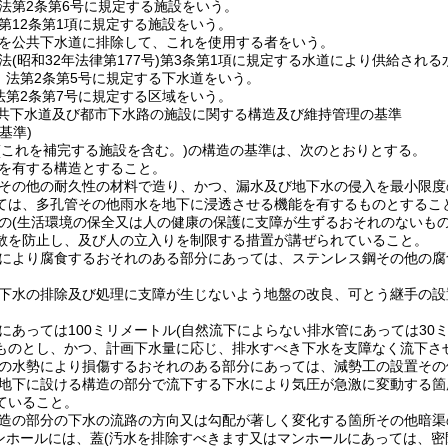
法第2条第6号に規定する施設をいう。
第12条第1項に規定する施設をいう。
を公共下水道に排除して、これを使用する者をいう。
法
(昭和32年法律第177号)
第3条第1項に規定する水道により供給される
 法第2条第5号に規定する下水道をいう。
法第2条第7号に規定する区域をいう。
共下水道及び都市下水路の施設に関する構造及び維持管理の基準
基準)
(これを補完する施設を含む。)
の構造の基準は、次のとおりとする。
を有する構造とすること。
その他の耐久性の材料で造り、かつ、漏水及び地下水の侵入を最小限度
ては、多孔管その他雨水を地下に浸透させる機能を有するものとするこ
の
(生活環境の保全又は人の健康の保護に支障が生ずるおそれのないもの
散を防止し、及び人の立入りを制限する措置が講ぜられていること。
により腐食するおそれのある部分にあっては、ステンレス鋼その他の腐
下水の排除及び処理に支障が生じないよう地盤の改良、可とう継手の設
にあっては100ミリメートル
(自然流下によらない排水管にあっては30ミ
ものとし、かつ、計画下水量に応じ、排水すべき下水を支障なく流下さ
の水勢により損傷するおそれのある部分にあっては、減勢工の設置その
地下に設ける構造の部分で流下する下水により気圧が急激に変動する箇
ていること。
造の部分の下水の流路の方向又は勾配が著しく変化する箇所その他暗渠
ンホールには、蓋
(汚水を排除すべきます又はマンホールにあっては、密