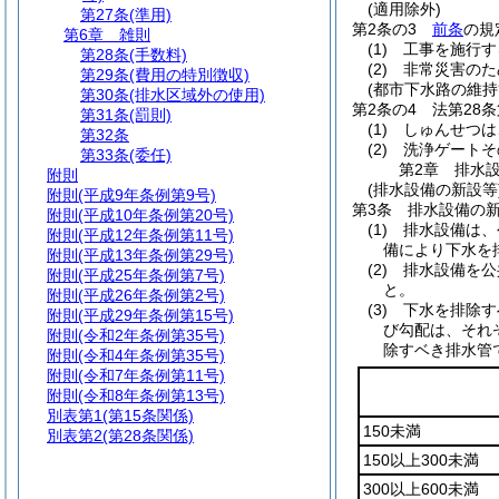
(適用除外)
第27条
(準用)
第2条の3
前条
の規
第6章
雑則
(1)
工事を施行す
第28条
(手数料)
(2)
非常災害のた
第29条
(費用の特別徴収)
(都市下水路の維持
第30条
(排水区域外の使用)
第2条の4
法第28
第31条
(罰則)
(1)
しゅんせつは
第32条
(2)
洗浄ゲートそ
第33条
(委任)
第2章
排水
附則
(排水設備の新設等
附則
(平成9年条例第9号)
第3条
排水設備の
附則
(平成10年条例第20号)
(1)
排水設備は、
附則
(平成12年条例第11号)
備により下水を
附則
(平成13年条例第29号)
(2)
排水設備を公
附則
(平成25年条例第7号)
と。
附則
(平成26年条例第2号)
(3)
下水を排除す
附則
(平成29年条例第15号)
び勾配は、それ
附則
(令和2年条例第35号)
除すベき排水管
附則
(令和4年条例第35号)
附則
(令和7年条例第11号)
附則
(令和8年条例第13号)
別表第1
(第15条関係)
150未満
別表第2
(第28条関係)
150以上300未満
300以上600未満