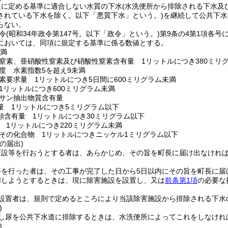
次に定める基準に適合しない水質の下水
(水洗便所から排除される下水及
されている下水を除く。以下「悪質下水」という。)
を継続して公共下水
らない。
令
(昭和34年政令第147号。以下「政令」という。)
第9条の4第1項各
においては、同項に規定する基準に係る数値とする。
未満
窒素、亜硝酸性窒素及び硝酸性窒素含有量 1リットルにつき380ミリ
度 水素指数5を超え9未満
素要求量 1リットルにつき5日間に600ミリグラム未満
1リットルにつき600ミリグラム未満
サン抽出物質含有量
量 1リットルにつき5ミリグラム以下
類含有量 1リットルにつき30ミリグラム以下
 1リットルにつき220ミリグラム未満
その化合物 1リットルにつきニッケル1ミリグラム以下
の届出)
新設等を行おうとする者は、あらかじめ、その旨を町長に届け出なけれ
等を行った者は、その工事が完了した日から5日以内にその旨を町長に届
用しようとするときは、現に除害施設を設置し、又は
前条第1項
の必要な
設置者は、規則で定めるところにより当該除害施設から排除される下水
)
し尿を公共下水道に排除するときは、水洗便所によってこれをしなけれ
)