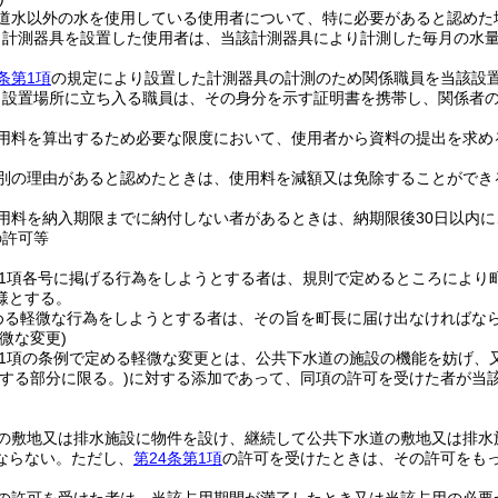
道水以外の水を使用している使用者について、特に必要があると認めた
り計測器具を設置した使用者は、当該計測器具により計測した毎月の水
条第1項
の規定により設置した計測器具の計測のため関係職員を当該設
り設置場所に立ち入る職員は、その身分を示す証明書を携帯し、関係者
用料を算出するため必要な限度において、使用者から資料の提出を求め
別の理由があると認めたときは、使用料を減額又は免除することができ
用料を納入期限までに納付しない者があるときは、納期限後30日以内
の許可等
第1項各号に掲げる行為をしようとする者は、規則で定めるところにより
様とする。
める軽微な行為をしようとする者は、その旨を町長に届け出なければな
微な変更)
第1項の条例で定める軽微な変更とは、公共下水道の施設の機能を妨げ、
存する部分に限る。)
に対する添加であって、同項の許可を受けた者が当
の敷地又は排水施設に物件を設け、継続して公共下水道の敷地又は排水
ならない。
ただし、
第24条第1項
の許可を受けたときは、その許可をも