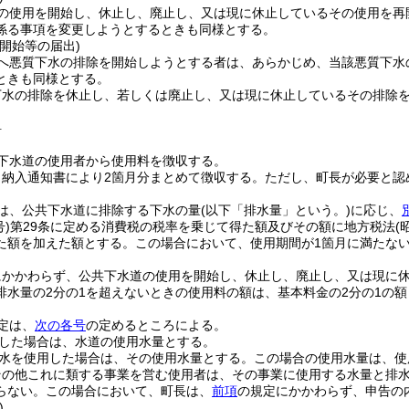
の使用を開始し、休止し、廃止し、又は現に休止しているその使用を再
係る事項を変更しようとするときも同様とする。
開始等の届出)
へ悪質下水の排除を開始しようとする者は、あらかじめ、当該悪質下水
ときも同様とする。
下水の排除を休止し、若しくは廃止し、又は現に休止しているその排除
料
下水道の使用者から使用料を徴収する。
、納入通知書により2箇月分まとめて徴収する。
ただし、町長が必要と認
は、公共下水道に排除する下水の量
(以下「排水量」という。)
に応じ、
号)
第29条に定める消費税の税率を乗じて得た額及びその額に地方税法
(
た額を加えた額とする。
この場合において、使用期間が1箇月に満たな
にかかわらず、公共下水道の使用を開始し、休止し、廃止し、又は現に休
排水量の2分の1を超えないときの使用料の額は、基本料金の2分の1の
定は、
次の各号
の定めるところによる。
した場合は、水道の使用水量とする。
水を使用した場合は、その使用水量とする。
この場合の使用水量は、使
その他これに類する事業を営む使用者は、その事業に使用する水量と排
らない。
この場合において、町長は、
前項
の規定にかかわらず、申告の
)