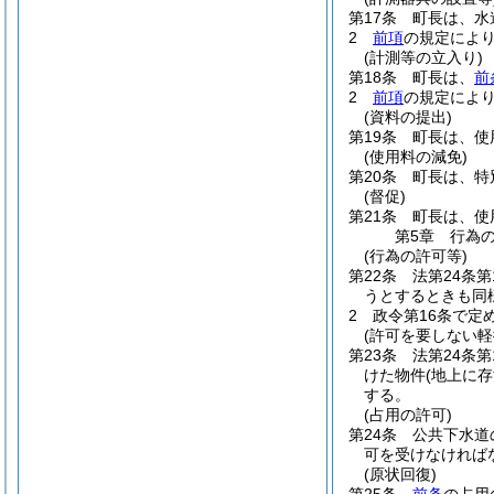
第17条
町長は、水
2
前項
の規定によ
(計測等の立入り)
第18条
町長は、
前
2
前項
の規定によ
(資料の提出)
第19条
町長は、使
(使用料の減免)
第20条
町長は、特
(督促)
第21条
町長は、使
第5章
行為
(行為の許可等)
第22条
法第24条
うとするときも同
2
政令第16条で定
(許可を要しない軽
第23条
法第24条
けた物件
(地上に
する。
(占用の許可)
第24条
公共下水道
可を受けなければ
(原状回復)