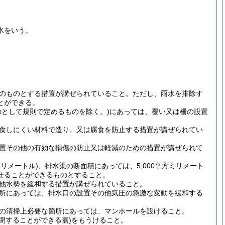
水をいう。
のものとする措置が講ぜられていること。
ただし、雨水を排除す
とができる。
として規則で定めるものを除く。)
にあっては、覆い又は柵の設置
食しにくい材料で造り、又は腐食を防止する措置が講ぜられてい
置その他の有効な損傷の防止又は軽減のための措置が講ぜられて
リメートル)
、排水渠の断面積にあっては、5,000平方ミリメート
せることができるものとすること。
他水勢を緩和する措置が講ぜられていること。
所にあっては、排水口の設置その他気圧の急激な変動を緩和する
の清掃上必要な箇所にあっては、マンホールを設けること。
閉することができる蓋)
をもうけること。