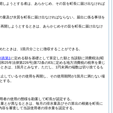
開しようとする者は、あらかじめ、その旨を町長に届け出なければ
の量及び水質を町長に届け出なければならない。
届出に係る事項を
を再開しようとするときは、あらかじめその旨を町長に届け出なけ
めたときは、1箇月分ごとに徴収することができる。
別表第1
に定める額を基礎として算定した額と当該額に消費税法
(昭
昭和25年法律第226号)
第72条の83に定める地方消費税の税率を乗じ
いときは、1箇月とみなす。
ただし、1円未満の端数は切り捨てるも
止しているその使用を再開し、その使用期間が1箇月に満たない場
額とする。
用者の使用の態様を勘案して町長が認定する。
水量とが異なるときは、毎月の排水量及びその算出の根拠を町長に
内容を審査して当該使用者の排水量を認定する。