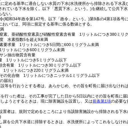
次に定める基準に適合しない水質の下水
(水洗便所から排除される下水及
されている下水を除く。以下「悪質下水」という。)
を継続して公共下水
らない。
令
(昭和34年政令第147号。以下「政令」という。)
第9条の4第1項各
においては、同項に規定する基準に係る数値とする。
未満
窒素、亜硝酸性窒素及び硝酸性窒素含有量 1リットルにつき380ミリ
度 水素指数5を超え9未満
素要求量 1リットルにつき5日間に600ミリグラム未満
1リットルにつき600ミリグラム未満
サン抽出物質含有量
量 1リットルにつき5ミリグラム以下
類含有量 1リットルにつき30ミリグラム以下
 1リットルにつき220ミリグラム未満
その化合物 1リットルにつきニッケル1ミリグラム以下
の届出)
新設等を行おうとする者は、あらかじめ、その旨を町長に届け出なけれ
等を行った者は、その工事が完了した日から5日以内にその旨を町長に届
用しようとするときは、現に除害施設を設置し、又は
前条第1項
の必要な
設置者は、規則で定めるところにより当該除害施設から排除される下水
)
し尿を公共下水道に排除するときは、水洗便所によってこれをしなけれ
)