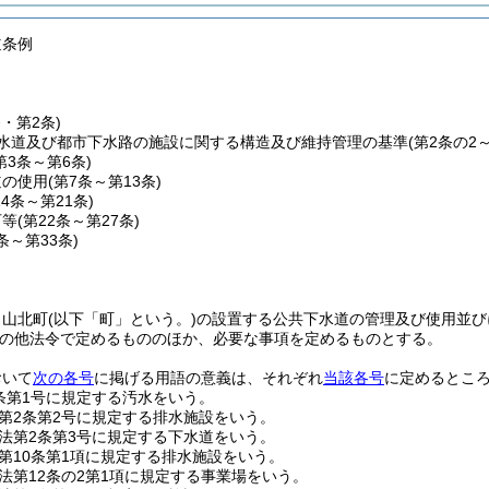
道条例
条・第2条)
水道及び都市下水路の施設に関する構造及び維持管理の基準
(第2条の2
第3条～第6条)
道の使用
(第7条～第13条)
14条～第21条)
可等
(第22条～第27条)
8条～第33条)
、山北町
(以下「町」という。)
の設置する公共下水道の管理及び使用並び
の他法令で定めるもののほか、必要な事項を定めるものとする。
おいて
次の各号
に掲げる用語の意義は、それぞれ
当該各号
に定めるとこ
条第1号に規定する汚水をいう。
第2条第2号に規定する排水施設をいう。
法第2条第3号に規定する下水道をいう。
第10条第1項に規定する排水施設をいう。
法第12条の2第1項に規定する事業場をいう。