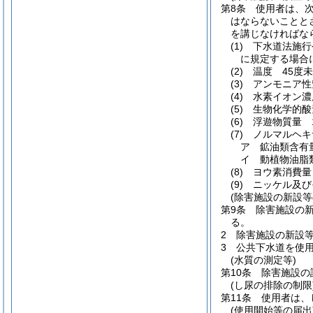
第8条
使用者は、
はならないことと
を講じなければな
(1)
下水道法施行
に規定する場合
(2)
温度 45度
(3)
アンモニア性
(4)
水素イオン濃
(5)
生物化学的酸
(6)
浮遊物質量 
(7)
ノルマルヘキ
ア
鉱油類含有
イ
動植物油脂
(8)
ヨウ素消費量
(9)
ニッケル及び
(除害施設の新設等
第9条
除害施設の
る。
2
除害施設の新設
3
公共下水道を使
(水質の測定等)
第10条
除害施設の
(し尿の排除の制限
第11条
使用者は、
(使用開始等の届出