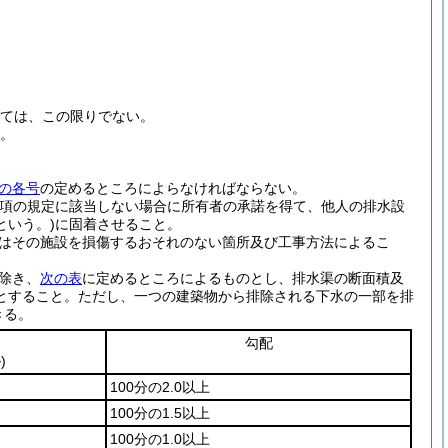
ては、この限りでない。
と。
の各号
の定めるところによらなければならない。
は同項の規定に該当しない場合に所有者の承諾を得て、他人の排水設
いう。)
に固着させること。
はその施設を損傷するおそれのない箇所及び工事方法によるこ
除き、
次の表
に定めるところによるものとし、排水渠の断面積及
とすること。
ただし、一つの建築物から排除される下水の一部を排
きる。
勾配
)
100分の2.0以上
100分の1.5以上
100分の1.0以上