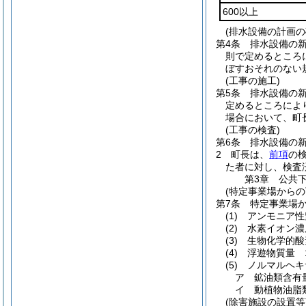
600以上
(排水設備の計画の
第4条
排水設備の
則で定めるところ
ぼすおそれのない
(工事の施工)
第5条
排水設備の
定めるところによ
場合において、町
(工事の検査)
第6条
排水設備の
2
町長は、
前項
の
た者に対し、検査
第3章
公共
(特定事業場からの
第7条
特定事業場
(1)
アンモニア性
(2)
水素イオン濃
(3)
生物化学的酸
(4)
浮遊物質量 
(5)
ノルマルヘキ
ア
鉱油類含有
イ
動植物油脂
(除害施設の設置等