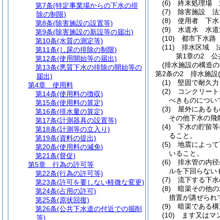
(6)
終末処理場 
第7条
(特定事業場からの下水の排
(7)
除害施設 法
除の制限)
(8)
使用者 下水
第8条
(除害施設の設置等)
(9)
水道水 水道
第9条
(除害施設の新設等の届出)
(10)
都市下水路
第10条
(水質の測定等)
(11)
排水区域 
第11条
(し尿の排除の制限)
第1章の2
公
第12条
(使用開始等の届出)
(排水施設の構造の
第13条
(悪質下水の排除の開始等の
第2条の2
排水施設
届出)
(1)
堅固で耐久力
第4章
使用料
(2)
コンクリート
第14条
(使用料の徴収)
べきものについ
第15条
(使用料の算定)
(3)
屋外にあるも
第16条
(排水量の算定)
その他下水の飛
第17条
(計測器具の設置等)
(4)
下水の貯留等
第18条
(計測等の立入り)
ること。
第19条
(資料の提出)
(5)
地震によって
第20条
(使用料の減免)
いること。
第21条
(督促)
(6)
排水管の内径
第5章
行為の許可等
ルを下回らない
第22条
(行為の許可等)
(7)
流下する下水
第23条
(許可を要しない軽微な変更)
(8)
暗渠その他の
第24条
(占用の許可)
措置が講ぜられ
第25条
(原状回復)
(9)
暗渠である構
第26条
(公共下水道の付近での掘削
(10)
ます又はマ
等)