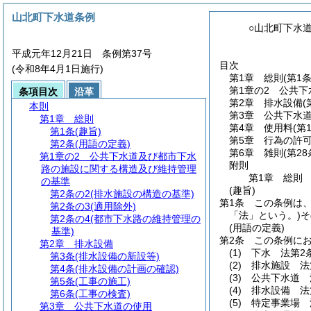
山北町下水道条例
○山北町下水
平成元年12月21日 条例第37号
目次
(令和8年4月1日施行)
第1章
総則
(第1
第1章の2
公共下
条項目次
沿革
第2章
排水設備
(
本則
第3章
公共下水
第1章
総則
第4章
使用料
(第
第1条
(趣旨)
第5章
行為の許
第2条
(用語の定義)
第6章
雑則
(第2
第1章の2
公共下水道及び都市下水
附則
路の施設に関する構造及び維持管理
第1章
総則
の基準
(趣旨)
第2条の2
(排水施設の構造の基準)
第1条
この条例は
第2条の3
(適用除外)
「法」という。)
そ
第2条の4
(都市下水路の維持管理の
(用語の定義)
基準)
第2条
この条例に
第2章
排水設備
(1)
下水 法第2
第3条
(排水設備の新設等)
(2)
排水施設 法
第4条
(排水設備の計画の確認)
(3)
公共下水道 
第5条
(工事の施工)
(4)
排水設備 法
第6条
(工事の検査)
(5)
特定事業場 
第3章
公共下水道の使用