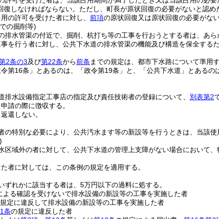
の許可を受けた者は、当該占用期間が満了したとき又は当該占用の必要
回復しなければならない。
ただし、町長が原状回復の必要がないと認め
占用の許可を受けた者に対し、
前項
の原状回復又は原状回復の必要がな
での掘削等)
の排水管渠の付近で、掘削、杭打ち等の工事を行おうとする者は、あら
工事を行う者に対し、公共下水道の排水管渠の機能及び構造を保全する
第2条の3
及び
第22条
から
前条
までの規定は、都市下水路について準用
政令第16条」とあるのは、「政令第19条」と、「公共下水道」とある
道排水設備指定工事店の指定及び責任技術者の登録について、
別表第2
、申請の際に徴収する。
、返還しない。
者の特別な必要により、公共汚水ます等の新設等を行うときは、当該使
)
水区域外の者に対して、公共下水道の管理上支障がない場合において、
けた者に対しては、この条例の規定を適用する。
いずれかに該当する者は、5万円以下の過料に処する。
による確認を受けないで排水設備の新設等の工事を実施した者
規定に違反して排水設備の新設等の工事を実施した者
1条
の規定に違反した者