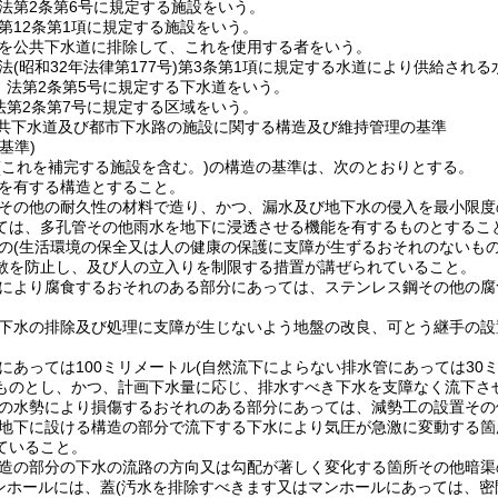
法第2条第6号に規定する施設をいう。
第12条第1項に規定する施設をいう。
を公共下水道に排除して、これを使用する者をいう。
法
(昭和32年法律第177号)
第3条第1項に規定する水道により供給される
 法第2条第5号に規定する下水道をいう。
法第2条第7号に規定する区域をいう。
共下水道及び都市下水路の施設に関する構造及び維持管理の基準
基準)
(これを補完する施設を含む。)
の構造の基準は、次のとおりとする。
を有する構造とすること。
その他の耐久性の材料で造り、かつ、漏水及び地下水の侵入を最小限度
ては、多孔管その他雨水を地下に浸透させる機能を有するものとするこ
の
(生活環境の保全又は人の健康の保護に支障が生ずるおそれのないもの
散を防止し、及び人の立入りを制限する措置が講ぜられていること。
により腐食するおそれのある部分にあっては、ステンレス鋼その他の腐
下水の排除及び処理に支障が生じないよう地盤の改良、可とう継手の設
にあっては100ミリメートル
(自然流下によらない排水管にあっては30ミ
ものとし、かつ、計画下水量に応じ、排水すべき下水を支障なく流下さ
の水勢により損傷するおそれのある部分にあっては、減勢工の設置その
地下に設ける構造の部分で流下する下水により気圧が急激に変動する箇
ていること。
造の部分の下水の流路の方向又は勾配が著しく変化する箇所その他暗渠
ンホールには、蓋
(汚水を排除すべきます又はマンホールにあっては、密