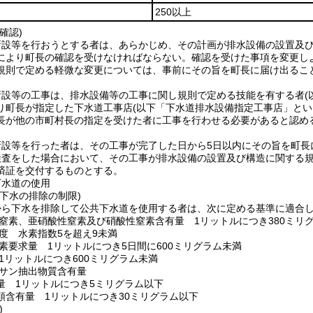
250以上
確認)
新設等を行おうとする者は、あらかじめ、その計画が排水設備の設置及
により町長の確認を受けなければならない。
確認を受けた事項を変更し
規則で定める軽微な変更については、事前にその旨を町長に届け出るこ
新設等の工事は、排水設備等の工事に関し規則で定める技能を有する者
り町長が指定した下水道工事店
(以下「下水道排水設備指定工事店」とい
長が他の市町村長の指定を受けた者に工事を行わせる必要があると認め
新設等を行った者は、その工事が完了した日から5日以内にその旨を町長
検査をした場合において、その工事が排水設備の設置及び構造に関する
済証を交付するものとする。
下水道の使用
下水の排除の制限)
から下水を排除して公共下水道を使用する者は、次に定める基準に適合
窒素、亜硝酸性窒素及び硝酸性窒素含有量 1リットルにつき380ミリ
度 水素指数5を超え9未満
素要求量 1リットルにつき5日間に600ミリグラム未満
1リットルにつき600ミリグラム未満
サン抽出物質含有量
量 1リットルにつき5ミリグラム以下
類含有量 1リットルにつき30ミリグラム以下
)