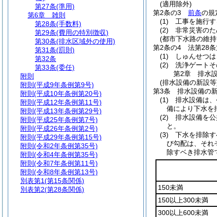
(適用除外)
第27条
(準用)
第2条の3
前条
の規
第6章
雑則
(1)
工事を施行す
第28条
(手数料)
(2)
非常災害のた
第29条
(費用の特別徴収)
(都市下水路の維持
第30条
(排水区域外の使用)
第2条の4
法第28
第31条
(罰則)
(1)
しゅんせつは
第32条
(2)
洗浄ゲートそ
第33条
(委任)
第2章
排水
附則
(排水設備の新設等
附則
(平成9年条例第9号)
第3条
排水設備の
附則
(平成10年条例第20号)
(1)
排水設備は、
附則
(平成12年条例第11号)
備により下水を
附則
(平成13年条例第29号)
(2)
排水設備を公
附則
(平成25年条例第7号)
と。
附則
(平成26年条例第2号)
(3)
下水を排除す
附則
(平成29年条例第15号)
び勾配は、それ
附則
(令和2年条例第35号)
除すベき排水管
附則
(令和4年条例第35号)
附則
(令和7年条例第11号)
附則
(令和8年条例第13号)
別表第1
(第15条関係)
150未満
別表第2
(第28条関係)
150以上300未満
300以上600未満