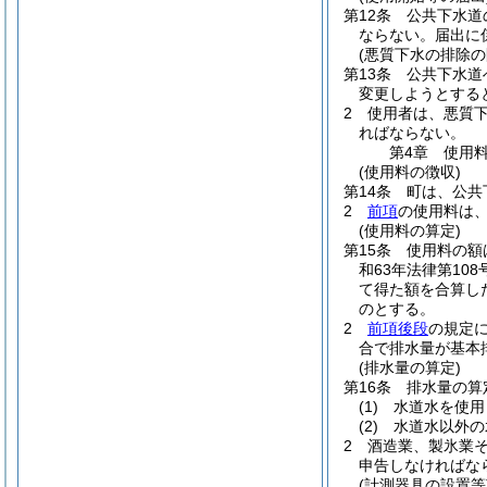
第12条
公共下水道
ならない。
届出に
(悪質下水の排除の
第13条
公共下水道
変更しようとする
2
使用者は、悪質
ればならない。
第4章
使用
(使用料の徴収)
第14条
町は、公共
2
前項
の使用料は
(使用料の算定)
第15条
使用料の額
和63年法律第108
て得た額を合算し
のとする。
2
前項後段
の規定
合で排水量が基本
(排水量の算定)
第16条
排水量の算
(1)
水道水を使用
(2)
水道水以外の
2
酒造業、製氷業
申告しなければな
(計測器具の設置等