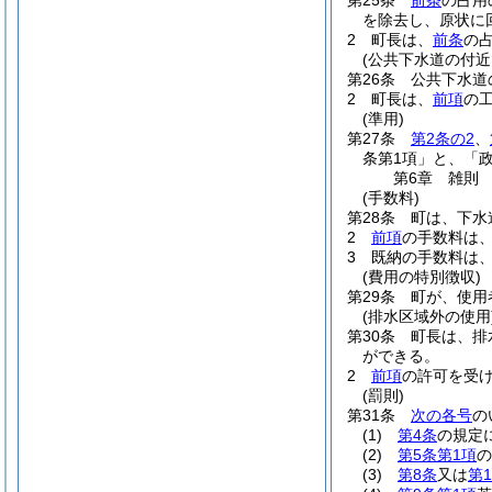
第25条
前条
の占用
を除去し、原状に
2
町長は、
前条
の
(公共下水道の付近
第26条
公共下水道
2
町長は、
前項
の
(準用)
第27条
第2条の2
、
条第1項」と、「
第6章
雑則
(手数料)
第28条
町は、下水
2
前項
の手数料は
3
既納の手数料は
(費用の特別徴収)
第29条
町が、使用
(排水区域外の使用
第30条
町長は、排
ができる。
2
前項
の許可を受
(罰則)
第31条
次の各号
の
(1)
第4条
の規定
(2)
第5条第1項
の
(3)
第8条
又は
第1