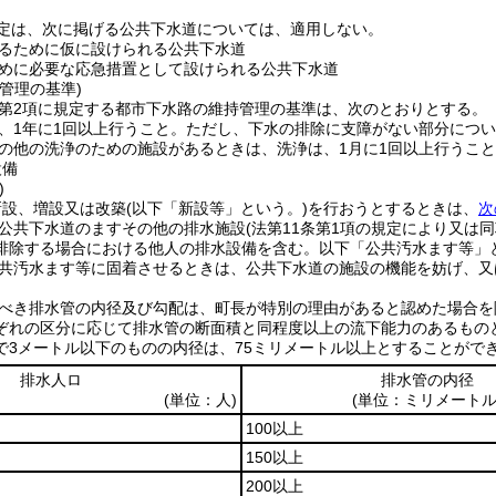
定は、次に掲げる公共下水道については、適用しない。
るために仮に設けられる公共下水道
めに必要な応急措置として設けられる公共下水道
管理の基準)
条第2項に規定する都市下水路の維持管理の基準は、次のとおりとする。
、1年に1回以上行うこと。
ただし、下水の排除に支障がない部分につい
の他の洗浄のための施設があるときは、洗浄は、1月に1回以上行うこ
設備
)
新設、増設又は改築
(以下「新設等」という。)
を行おうとするときは、
次
公共下水道のますその他の排水施設
(法第11条第1項の規定により又
排除する場合における他人の排水設備を含む。以下「公共汚水ます等」と
共汚水ます等に固着させるときは、公共下水道の施設の機能を妨げ、又
べき排水管の内径及び勾配は、町長が特別の理由があると認めた場合を
ぞれの区分に応じて排水管の断面積と同程度以上の流下能力のあるもの
で3メートル以下のものの内径は、75ミリメートル以上とすることがで
排水人ロ
排水管の内径
(単位：人)
(単位：ミリメートル
100以上
150以上
200以上