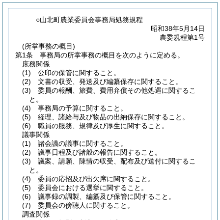
○山北町農業委員会事務局処務規程
昭和38年5月14日
農委規程第1号
(所掌事務の概目)
第1条
事務局の所掌事務の概目を次のように定める。
庶務関係
(1)
公印の保管に関すること。
(2)
文書の収受、発送及び編纂保存に関すること。
(3)
委員の報酬、旅費、費用弁償その他処遇に関するこ
と。
(4)
事務局の予算に関すること。
(5)
経理、諸給与及び物品の出納保存に関すること。
(6)
職員の服務、規律及び厚生に関すること。
議事関係
(1)
諸会議の議事に関すること。
(2)
議事日程及び諸般の報告に関すること。
(3)
議案、請願、陳情の収受、配布及び送付に関するこ
と。
(4)
委員の応招及び出欠席に関すること。
(5)
委員会における選挙に関すること。
(6)
議事録の調製、編纂及び保管に関すること。
(7)
委員会の傍聴人に関すること。
調査関係