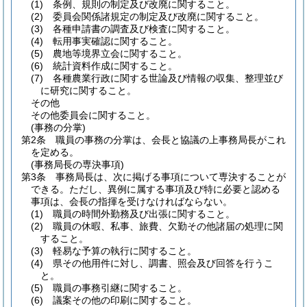
(1)
条例、規則の制定及び改廃に関すること。
(2)
委員会関係諸規定の制定及び改廃に関すること。
(3)
各種申請書の調査及び検査に関すること。
(4)
転用事実確認に関すること。
(5)
農地等境界立会に関すること。
(6)
統計資料作成に関すること。
(7)
各種農業行政に関する世論及び情報の収集、整理並び
に研究に関すること。
その他
その他委員会に関すること。
(事務の分掌)
第2条
職員の事務の分掌は、会長と協議の上事務局長がこれ
を定める。
(事務局長の専決事項)
第3条
事務局長は、次に掲げる事項について専決することが
できる。
ただし、異例に属する事項及び特に必要と認める
事項は、会長の指揮を受けなければならない。
(1)
職員の時間外勤務及び出張に関すること。
(2)
職員の休暇、私事、旅費、欠勤その他諸届の処理に関
すること。
(3)
軽易な予算の執行に関すること。
(4)
県その他用件に対し、調書、照会及び回答を行うこ
と。
(5)
職員の事務引継に関すること。
(6)
議案その他の印刷に関すること。