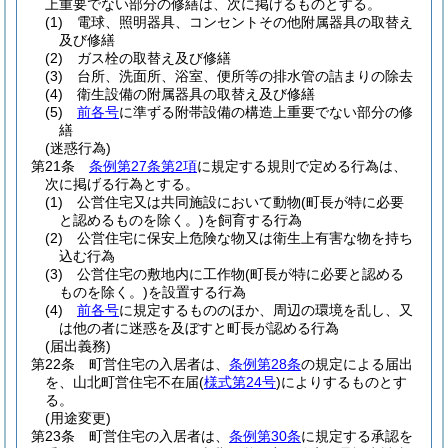
上重要でない部分の修繕は、次に掲げるものとする。
(1)
電球、照明器具、コンセントその他附属器具の取替え
及び修繕
(2)
ガス栓の取替え及び修繕
(3)
台所、洗面所、浴室、便所等の排水管の詰まりの除去
(4)
衛生設備の附属器具の取替え及び修繕
(5)
前各号
に準ずる附帯設備の構造上重要でない部分の修
繕
(迷惑行為)
第21条
条例第27条第2項
に規定する規則で定める行為は、
次に掲げる行為とする。
(1)
公営住宅又は共同施設において動物
(町長が特に必要
と認めるものを除く。)
を飼育する行為
(2)
公営住宅に保安上危険な物又は衛生上有害な物を持ち
込む行為
(3)
公営住宅の敷地内に工作物
(町長が特に必要と認める
ものを除く。)
を設置する行為
(4)
前各号
に規定するもののほか、周辺の環境を乱し、又
は他の者に迷惑を及ぼすと町長が認める行為
(届出義務)
第22条
町営住宅の入居者は、
条例第28条
の規定による届出
を、山北町営住宅不在届
(
様式第24号
)
によりするものとす
る。
(用途変更)
第23条
町営住宅の入居者は、
条例第30条
に規定する承認を