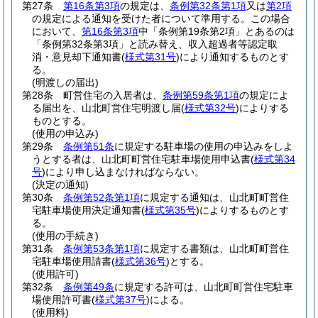
第27条
第16条第3項
の規定は、
条例第32条第1項
又は
第2項
の規定による通知を受けた者について準用する。
この場合
において、
第16条第3項
中「条例第19条第2項」とあるのは
「条例第32条第3項」と読み替え、収入超過者等認定取
消・意見却下通知書
(
様式第31号
)
により通知するものとす
る。
(明渡しの届出)
第28条
町営住宅の入居者は、
条例第59条第1項
の規定によ
る届出を、山北町営住宅明渡し届
(
様式第32号
)
によりする
ものとする。
(使用の申込み)
第29条
条例第51条
に規定する駐車場の使用の申込みをしよ
うとする者は、山北町町営住宅駐車場使用申込書
(
様式第34
号
)
により申し込まなければならない。
(決定の通知)
第30条
条例第52条第1項
に規定する通知は、山北町町営住
宅駐車場使用決定通知書
(
様式第35号
)
によりするものとす
る。
(使用の手続き)
第31条
条例第53条第1項
に規定する書類は、山北町町営住
宅駐車場使用請書
(
様式第36号
)
とする。
(使用許可)
第32条
条例第49条
に規定する許可は、山北町町営住宅駐車
場使用許可書
(
様式第37号
)
による。
(使用料)