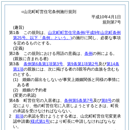
○山北町町営住宅条例施行規則
平成10年4月1日
規則第7号
(趣旨)
第1条
この規則は、
山北町町営住宅条例
(平成9年山北町条例
第25号。以下「条例」という。)
の施行に関し、必要な事項
を定めるものとする。
(定義)
第2条
この規則における用語の意義は、
条例
の例による。
(親族に含まれる者)
第3条
条例第6条第1項第3号
、
第9条第1項第2号
及び
第14条
第1項
の親族には、次に掲げる者の3親等内の血族を含むも
のとする。
(1)
婚姻の届出をしないが事実上婚姻関係と同様の事情に
ある者
(2)
婚姻の予約者
(変更の承認)
第4条
町営住宅の入居者は、
条例第5条第7号
及び
第8号
の規
定により、他の町営住宅に入居しようとするときは、町長
の承認を受けなければならない。
2
前項
の承認を受けようとする者は、山北町町営住宅変更承
認申請書
(
様式第1号
)
により町長に申請しなければならな
い。