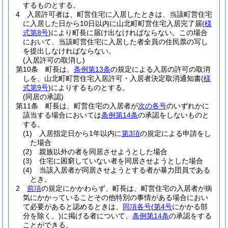
するものとする。
4
入居許可者は、町営住宅に入居したときは、当該町営住宅
に入居した日から10日以内に山北町町営住宅入居完了届
(
様
式第8号
)
により町長に届け出なければならない。
この場合
において、当該町営住宅に入居した者全員の住民票の写し
を提出しなければならない。
(入居許可の取消し)
第10条
町長は、
条例第13条
の規定による入居の許可の取消
しを、山北町町営住宅入居許可・入居者決定取消通知書
(
様
式第9号
)
によりするものとする。
(同居の承認)
第11条
町長は、町営住宅の入居者が
次の各号
のいずれかに
該当する場合においては
条例第14条
の承認をしないものと
する。
(1)
入居指定日から1年以内に
第3項
の規定による申請をし
た場合
(2)
親族以外の者を同居させようとした場合
(3)
住宅に困窮していない者を同居させようとした場合
(4)
当該入居者が同居させようとする者が暴力団員である
とき。
2
前項
の規定にかかわらず、町長は、町営住宅の入居者が病
気にかかっていることその他特別の事情がある場合におい
て必要があると認めるときは、
同項各号
(
第4号
にかかる部
分を除く。)
に掲げる者について、
条例第14条
の承認をする
ことができる。