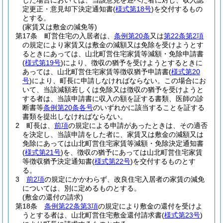
した場合においては、当該意見を述べた者に対し、収入認
定更正・意見却下決定通知書
(
様式第18号
)
を交付するもの
とする。
(家賃又は敷金の減免等)
第17条
町営住宅の入居者は、
条例第20条
又は
第22条第2項
の規定により家賃又は敷金の減額又は免除を受けようとす
るときにあっては、山北町営住宅家賃等減額・免除申請書
(
様式第19号
)
により、徴収の猶予を受けようとするときに
あっては、山北町営住宅家賃等徴収猶予申請書
(
様式第20
号
)
により、町長に申請しなければならない。
この場合にお
いて、当該減額若しくは免除又は徴収の猶予を受けようと
する者は、当該申請書に収入の額を証する書類、医師の診
断書等
条例第20条各号
のいずれかに該当することを証する
書類を提出しなければならない。
2
町長は、
前項
の規定による申請があったときは、その適否
を決定し、当該申請をした者に、家賃又は敷金の減額又は
免除にあっては山北町営住宅家賃等減額・免除決定通知書
(
様式第21号
)
を、徴収の猶予にあっては山北町営住宅家賃
等徴収猶予決定通知書
(
様式第22号
)
を交付するものとす
る。
3
前2項
の規定にかかわらず、改良住宅入居者の家賃の減免
については、別に定めるものとする。
(敷金の還付の請求)
第18条
条例第22条第3項
の規定により敷金の還付を受けよ
うとする者は、山北町営住宅敷金還付請求書
(
様式第23号
)