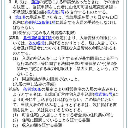
3
町長は、
前項
の規定による申請があったときは、その適否
を決定し、当該申請をした者に山北町町営住宅変更承認・
不承認決定通知書
(
様式第2号
)
を交付するものとする。
4
第1項
の承認を受けた者は、当該承認を受けた日から10日
以内に
条例第12条第1項
に規定する入居の手続をしなけれ
ばならない。
(町長が別に定める入居資格の制限)
第5条
条例第6条第7項
の規定により、入居資格の制限につ
いては、
次の各号
に掲げるとおりとする。
現に入居してい
る者及び同居者についても同様な入居資格の制限があるも
のとする。
(1)
入居の申込みをしようとする者が暴力団員による不当
な行為の防止等に関する法律
(平成3年法律第77号)
第2条
第6号に規定する暴力団員
(以下「暴力団員」という。)
で
ないこと。
(2)
同居親族が暴力団員でないこと。
(入居の申し込みの手続)
第6条
条例第8条
の規定により町営住宅の入居の申込みをし
ようとする者は、山北町町営住宅入居申込書
(
様式第3号
)
に
より町長に申し込まなければならない。
この場合におい
て、当該入居の申込みをしようとする者は、次に掲げる書
類を提出し、又は提示するものとする。
(1)
町営住宅に入居しようとする者全員の住民票の写し
(2)
住宅に困窮していることを証する書類
(3)
収入の額を証する書類