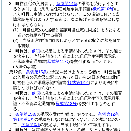
3
町営住宅の入居者は、
条例第14条
の承認を受けようとす
るときは、山北町町営住宅同居承認申請書
(
様式第10号
)
に
より町長に申請しなければならない。
この場合において当
該承認を受けようとする者は、次に掲げる書類を提出しな
ければならない。
(1)
町営住宅の入居者と当該町営住宅に同居しようとする
者との続柄を証する書類
(2)
当該町営住宅に同居しようとする者の収入の額を証す
る書類
4
町長は、
前項
の規定による申請があったときは、その適否
を決定し、当該申請をした者に山北町町営住宅同居承認・
不承認決定通知書
(
様式第11号
)
を交付するものとする。
(入居の承継)
第12条
条例第15条
の承認を受けようとする者は、町営住宅
の入居者の死亡又は退去があった日から14日以内に山北町
町営住宅入居承継承認申請書
(
様式第12号
)
により町長に申
請しなければならない。
2
町長は、
前項
の規定による申請があったときは、その適否
を決定し、当該申請をした者に山北町町営住宅入居承継承
認・不承認決定通知書
(
様式第13号
)
を交付するものとす
る。
3
条例第15条
の承認を受けた者は、速やかに、
条例第12条
第1項第1号
の手続をしなければならない。
この場合におい
て、
同条第3項
の規定は、当該手続について準用する。
4
町長は、当該承認を受けようとする者、又は同居者が暴力