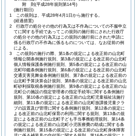
附
則
(平成28年
規則第14号)
(施行期日)
1
この規則は、平成28年4月1日から施行する。
(経過措置)
2
行政庁の処分その他の行為又は不作為についての不服申立
てに関する手続であってこの規則の施行前にされた行政庁
の処分その他の行為又はこの規則の施行前にされた申請に
係る行政庁の不作為に係るものについては、なお従前の例
による。
3
この規則の施行の際、第1条の規定による改正前の山北町
情報公開条例施行規則、第3条の規定による改正前の山北町
個人情報保護条例施行規則、第5条の規定による改正前の山
北町印鑑条例施行規則、第6条の規定による改正前の山北町
交通災害見舞金条例施行規則、第7条の規定による改正前の
山北町予算決算会計規則、第8条の規定による改正前の山北
町砂利採取税条例施行規則、第9条の規定による改正前の山
北町公の施設の指定管理者の指定手続等に関する条例施行
規則、第10条の規定による改正前の山北町児童福祉法施行
細則、第11条の規定による改正前の山北町放課後児童クラ
ブの設置及び管理に関する条例施行規則、第12条の規定に
よる改正前の山北町保育の利用に関する規則、第13条の規
定による改正前の山北町子ども手当事務処理規則、第14条
の規定による改正前の山北町小児医療費の助成に関する条
例施行規則、第15条の規定による改正前の山北町身体障害
児に係る補装具の交付等に関する規則、第16条の規定によ