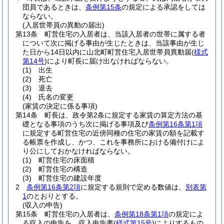
団員であるときは、
条例第15条
の規定による承認をしては
ならない。
(入居世帯員の異動の届出)
第13条
町営住宅の入居者は、当該入居者の世帯に属する者
について次に掲げる事由が生じたときは、当該事由が生じ
た日から14日以内に山北町町営住宅入居世帯員異動届
(
様式
第14号
)
により町長に届け出なければならない。
(1)
出生
(2)
死亡
(3)
退去
(4)
氏名の変更
(家賃の決定に係る事項)
第14条
町長は、政令第2条に規定する家賃の算定方法の基
礎となる事項のうち次に掲げる事項及び
条例第16条第1項
に規定する町営住宅の近傍同種の住宅の家賃の額を記載す
る帳票を作成し、かつ、これを事務所における備付けによ
り公にしておかなければならない。
(1)
町営住宅の床面積
(2)
町営住宅の構造
(3)
町営住宅の建設年度
2
条例第16条第2項
に規定する規則で定める数値は、
別表第
1
のとおりとする。
(収入の申告)
第15条
町営住宅の入居者は、
条例第18条第1項
の規定によ
る収入の申告を、収入申告書
(
様式第15号
)
によりするもの