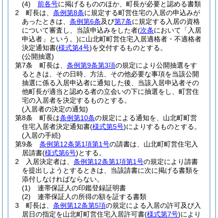
(4)
前各号
に掲げるもののほか、町長が必要と認める書類
2
町長は、
条例第8条
に規定する町営住宅の入居の申込みが
あったときは、
条例第6条
及び
第7条
に規定する入居の資格
について審査し、当該申込みをした者
(
次条
において「入居
申込者」という。)
に山北町町営住宅入居適格者・不適格者
決定通知書
(
様式第4号
)
を交付するものとする。
(公開抽選)
第7条
町長は、
条例第9条第3項
の規定により公開抽選をす
るときは、その日時、方法、その他必要な事項を当該公開
抽選に係る入居申込者に通知した後、当該入居申込者その
他町長が適当と認める者の立会いの下に抽選をし、町営住
宅の入居者を決定するものとする。
(入居者の決定の通知)
第8条
町長は
条例第10条
の規定による通知を、山北町町営
住宅入居者決定通知書
(
様式第5号
)
によりするものとする。
(入居の手続)
第9条
条例第12条第1項第1号
の請書は、山北町町営住宅入
居請書
(
様式第6号
)
とする。
2
入居決定者は、
条例第12条第1項第1号
の規定により請書
を提出しようとするときは、当該請書に次に掲げる書類を
添付しなければならない。
(1)
連帯保証人の印鑑登録証明書
(2)
連帯保証人の所得の額を証する書類
3
町長は、
条例第12条第5項
の規定による入居の許可及び入
居日の指定を山北町町営住宅入居許可書
(
様式第7号
)
により