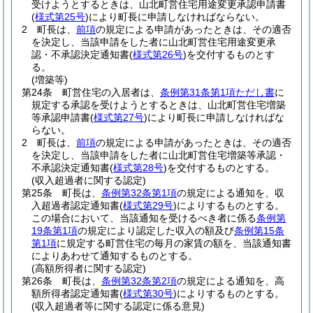
受けようとするときは、山北町営住宅用途変更承認申請書
(
様式第25号
)
により町長に申請しなければならない。
2
町長は、
前項
の規定による申請があったときは、その適否
を決定し、当該申請をした者に山北町営住宅用途変更承
認・不承認決定通知書
(
様式第26号
)
を交付するものとす
る。
(増築等)
第24条
町営住宅の入居者は、
条例第31条第1項ただし書
に
規定する承認を受けようとするときは、山北町営住宅増築
等承認申請書
(
様式第27号
)
により町長に申請しなければな
らない。
2
町長は、
前項
の規定による申請があったときは、その適否
を決定し、当該申請をした者に山北町営住宅増築等承認・
不承認決定通知書
(
様式第28号
)
を交付するものとする。
(収入超過者に関する認定)
第25条
町長は、
条例第32条第1項
の規定による通知を、収
入超過者認定通知書
(
様式第29号
)
によりするものとする。
この場合において、当該通知を受けるべき者に係る
条例第
19条第1項
の規定により認定した収入の額及び
条例第15条
第1項
に規定する町営住宅の毎月の家賃の額を、当該通知書
によりあわせて通知するものとする。
(高額所得者に関する認定)
第26条
町長は、
条例第32条第2項
の規定による通知を、高
額所得者認定通知書
(
様式第30号
)
によりするものとする。
(収入超過者等に関する認定に係る意見)