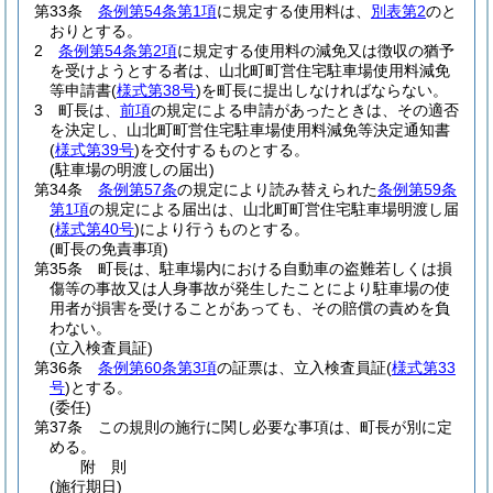
第33条
条例第54条第1項
に規定する使用料は、
別表第2
のと
おりとする。
2
条例第54条第2項
に規定する使用料の減免又は徴収の猶予
を受けようとする者は、山北町町営住宅駐車場使用料減免
等申請書
(
様式第38号
)
を町長に提出しなければならない。
3
町長は、
前項
の規定による申請があったときは、その適否
を決定し、山北町町営住宅駐車場使用料減免等決定通知書
(
様式第39号
)
を交付するものとする。
(駐車場の明渡しの届出)
第34条
条例第57条
の規定により読み替えられた
条例第59条
第1項
の規定による届出は、山北町町営住宅駐車場明渡し届
(
様式第40号
)
により行うものとする。
(町長の免責事項)
第35条
町長は、駐車場内における自動車の盗難若しくは損
傷等の事故又は人身事故が発生したことにより駐車場の使
用者が損害を受けることがあっても、その賠償の責めを負
わない。
(立入検査員証)
第36条
条例第60条第3項
の証票は、立入検査員証
(
様式第33
号
)
とする。
(委任)
第37条
この規則の施行に関し必要な事項は、町長が別に定
める。
附
則
(施行期日)