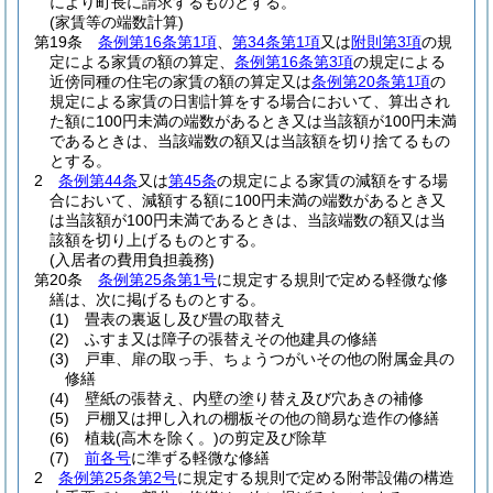
により町長に請求するものとする。
(家賃等の端数計算)
第19条
条例第16条第1項
、
第34条第1項
又は
附則第3項
の規
定による家賃の額の算定、
条例第16条第3項
の規定による
近傍同種の住宅の家賃の額の算定又は
条例第20条第1項
の
規定による家賃の日割計算をする場合において、算出され
た額に100円未満の端数があるとき又は当該額が100円未満
であるときは、当該端数の額又は当該額を切り捨てるもの
とする。
2
条例第44条
又は
第45条
の規定による家賃の減額をする場
合において、減額する額に100円未満の端数があるとき又
は当該額が100円未満であるときは、当該端数の額又は当
該額を切り上げるものとする。
(入居者の費用負担義務)
第20条
条例第25条第1号
に規定する規則で定める軽微な修
繕は、次に掲げるものとする。
(1)
畳表の裏返し及び畳の取替え
(2)
ふすま又は障子の張替えその他建具の修繕
(3)
戸車、扉の取っ手、ちょうつがいその他の附属金具の
修繕
(4)
壁紙の張替え、内壁の塗り替え及び穴あきの補修
(5)
戸棚又は押し入れの棚板その他の簡易な造作の修繕
(6)
植栽
(高木を除く。)
の剪定及び除草
(7)
前各号
に準ずる軽微な修繕
2
条例第25条第2号
に規定する規則で定める附帯設備の構造