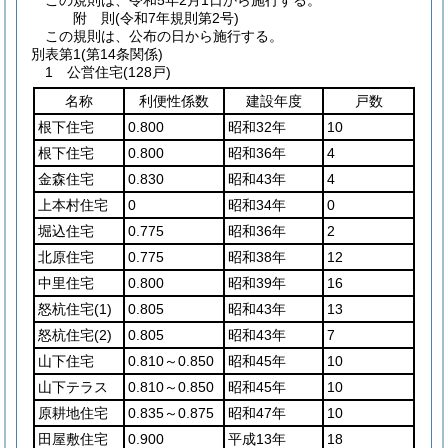
この規則は、令和5年2月1日から施行する。
附
則
(令和7年
規則第2号)
この規則は、公布の日から施行する。
別表第1
(第14条関係)
1 公営住宅(128戸)
名称
利便性係数
建設年度
戸数
根下住宅
0.800
昭和32年
10
根下住宅
0.800
昭和36年
4
金森住宅
0.830
昭和43年
4
上本村住宅
0
昭和34年
0
堀込住宅
0.775
昭和36年
2
北原住宅
0.775
昭和38年
12
中里住宅
0.800
昭和39年
16
怒杭住宅
(1)
0.805
昭和43年
13
怒杭住宅
(2)
0.805
昭和43年
7
山下住宅
0.810～0.850
昭和45年
10
山下テラス
0.810～0.850
昭和45年
10
原耕地住宅
0.835～0.875
昭和47年
10
田屋敷住宅
0.900
平成13年
18