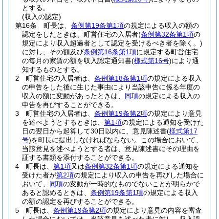
とする。
(収入の認定)
第16条
町長は、
条例第19条第1項
の規定による収入の額の
認定をしたときは、町営住宅の入居者
(
条例第32条第1項
の
規定により収入超過者として認定を受けるべき者を除く。)
に対し、その額及び
条例第16条第1項
に規定する町営住宅
の毎月の家賃の額を収入認定通知書
(
様式第16号
)
により通
知するものとする。
2
町営住宅の入居者は、
条例第18条第1項
の規定による収入
の申告をした後に生じた事由により当該申告に係る年度の
収入の額に変動があったときは、
同項
の規定による収入の
申告を再びすることができる。
3
町営住宅の入居者は、
条例第19条第2項
の規定により意見
を述べようとするときは、
第1項
の規定による通知を受けた
日の翌日から起算して30日以内に、意見陳述書
(
様式第17
号
)
を町長に提出しなければならない。
この場合において、
当該意見を述べようとする者は、意見陳述書にその理由を
証する書類を添付することができる。
4
町長は、
第1項
又は
条例第32条第1項
の規定による通知を
受けた者が
第2項
の規定により収入の申告を再びした場合に
おいて、
同項
の変動が一時的なものでないことが明らかで
あると認めるときは、
条例第19条第1項
の規定による収入
の額の認定を再びすることができる。
5
町長は、
条例第19条第2項
の規定により意見の内容を審査