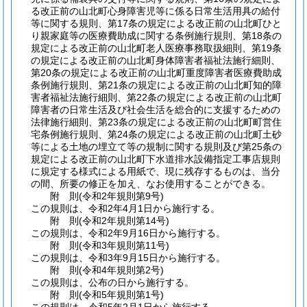
る改正前の山北町心身障害児等に係る日常生活用具の給付
等に関する規則、第17条の規定による改正前の山北町ひと
り親家庭等の医療費助成に関する条例施行規則、第18条の
規定による改正前の山北町老人医療事務取扱細則、第19条
の規定による改正前の山北町身体障害者福祉法施行細則、
第20条の規定による改正前の山北町重度障害者医療費助成
条例施行規則、第21条の規定による改正前の山北町知的障
害者福祉法施行細則、第22条の規定による改正前の山北町
障害者の日常生活及び社会生活を総合的に支援するための
法律施行細則、第23条の規定による改正前の山北町町営住
宅条例施行規則、第24条の規定による改正前の山北町土砂
等による土地の埋立て等の規制に関する規則及び第25条の
規定による改正前の山北町下水道排水設備指定工事店規則
に規定する様式による用紙で、現に残存するものは、当分
の間、所要の修正を加え、なお使用することができる。
附
則
(令和2年
規則第9号)
この規則は、令和2年4月1日から施行する。
附
則
(令和2年
規則第14号)
この規則は、令和2年9月16日から施行する。
附
則
(令和3年
規則第11号)
この規則は、令和3年9月15日から施行する。
附
則
(令和4年
規則第2号)
この規則は、公布の日から施行する。
附
則
(令和5年
規則第1号)