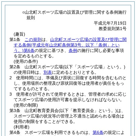
○山北町スポーツ広場の設置及び管理に関する条例施行
規則
平成元年7月19日
教委規則第1号
(趣旨)
第1条
この規則
は、
山北町スポーツ広場の設置及び管理に関
する条例
(平成元年山北町条例第3号。以下「条例」とい
う。)
第6条
の規定に基づき、
条例
の施行に関し必要な事項
を定めるものとする。
(使用の条件)
第2条
山北町スポーツ広場
(以下「スポーツ広場」という。)
の使用日時は、
別表
に定めるとおりとする。
2
使用時間には、準備及び原状に回復する時間を含むものと
し、使用場所の整理及び原状回復等は使用者が責任をもっ
てするものとする。
3
使用者が許可されて使用するときは、管理者の求めに応じ
てスポーツ広場の使用許可書を提示しなければならない。
(使用の制限)
第3条
山北町教育委員会
(以下「教育委員会」という。)
は、
スポーツ広場の状況等の管理上不適当と認められる場合は
使用の制限をすることができる。
(利用者)
第4条
スポーツ広場を利用できるものは、
第6条
の規定によ