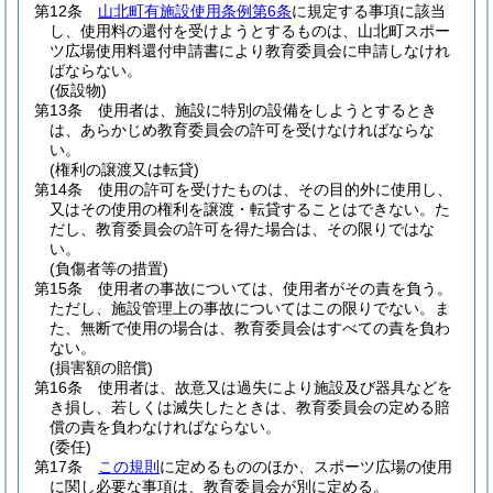
第12条
山北町有施設使用条例第6条
に規定する事項に該当
し、使用料の還付を受けようとするものは、山北町スポー
ツ広場使用料還付申請書により教育委員会に申請しなけれ
ばならない。
(仮設物)
第13条
使用者は、施設に特別の設備をしようとするとき
は、あらかじめ教育委員会の許可を受けなければならな
い。
(権利の譲渡又は転貸)
第14条
使用の許可を受けたものは、その目的外に使用し、
又はその使用の権利を譲渡・転貸することはできない。
た
だし、教育委員会の許可を得た場合は、その限りではな
い。
(負傷者等の措置)
第15条
使用者の事故については、使用者がその責を負う。
ただし、施設管理上の事故についてはこの限りでない。
ま
た、無断で使用の場合は、教育委員会はすべての責を負わ
ない。
(損害額の賠償)
第16条
使用者は、故意又は過失により施設及び器具などを
き損し、若しくは滅失したときは、教育委員会の定める賠
償の責を負わなければならない。
(委任)
第17条
この規則
に定めるもののほか、スポーツ広場の使用
に関し必要な事項は、教育委員会が別に定める。