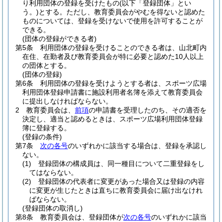
り利用団体の登録を受けたもの
(以下「登録団体」とい
う。)
とする。
ただし、教育委員会がやむを得ないと認めた
ものについては、登録を受けないで使用を許可することが
できる。
(団体の登録ができる者)
第5条
利用団体の登録を受けることのできる者は、山北町内
在住、在勤者及び教育委員会が特に必要と認めた10人以上
の団体とする。
(団体の登録)
第6条
利用団体の登録を受けようとする者は、スポーツ広場
利用団体登録申請書に施設利用者名簿を添えて教育委員会
に提出しなければならない。
2
教育委員会は、
前項
の申請書を受理したのち、その適否を
決定し、適当と認めるときは、スポーツ広場利用団体登録
簿に登録する。
(登録の条件)
第7条
次の各号
のいずれかに該当する場合は、登録を承認し
ない。
(1)
登録団体の構成員は、同一種目について二重登録をし
てはならない。
(2)
登録団体の代表者に変更があった場合又は登録の内容
に変更が生じたときは直ちに教育委員会に届け出なけれ
ばならない。
(登録団体の取消し)
第8条
教育委員会は、登録団体が
次の各号
のいずれかに該当