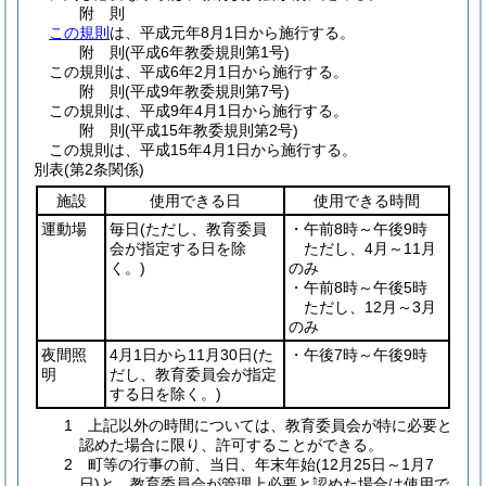
附
則
この規則
は、平成元年8月1日から施行する。
附
則
(平成6年
教委規則第1号)
この規則は、平成6年2月1日から施行する。
附
則
(平成9年
教委規則第7号)
この規則は、平成9年4月1日から施行する。
附
則
(平成15年
教委規則第2号)
この規則は、平成15年4月1日から施行する。
別表
(第2条関係)
施設
使用できる日
使用できる時間
運動場
毎日
(ただし、教育委員
・午前8時～午後9時
会が指定する日を除
ただし、4月～11月
く。)
のみ
・午前8時～午後5時
ただし、12月～3月
のみ
夜間照
4月1日から11月30日
(た
・午後7時～午後9時
明
だし、教育委員会が指定
する日を除く。)
1 上記以外の時間については、教育委員会が特に必要と
認めた場合に限り、許可することができる。
2 町等の行事の前、当日、年末年始(12月25日～1月7
日)と、教育委員会が管理上必要と認めた場合は使用で