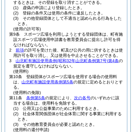
するときは、その登録を取り消すことができる。
(1)
虚偽の申請により登録したとき。
(2)
登録の条件又は使用の条件に違反したとき。
(3)
その他登録団体として不適当と認められる行為をした
とき。
(使用の許可等)
第9条
スポーツ広場を利用しようとする登録団体は、町有施
設スポーツ広場使用申請書を教育委員会に提出し許可を得
なければならない。
2
前項
の許可を受けた後、町及び公共の用に供するときは使
用許可を取り消し、又は使用を中止させることができる。
3
山北町有施設使用条例
(昭和32年山北町条例第7号)
第4条
の
規定を遵守しなければならない。
(使用料)
第10条
登録団体がスポーツ広場を使用する場合の使用料
は、
山北町有施設使用条例第5条
の規定に定めるとおりとす
る。
(使用料の免除)
第11条
条例第5条
の規定により、
次の各号
のいずれかに該
当する場合は、使用料を免除する。
(1)
公用又は公益事業のために利用するとき。
(2)
社会体育関係団体が社会体育に関する事業に利用する
とき。
(3)
その他教育委員会が必要と認めたとき。
(使用料の還付申請)