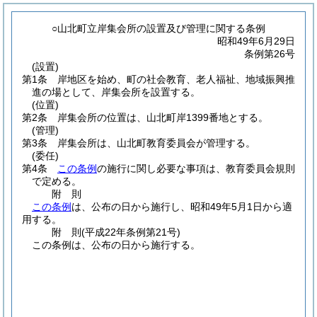
○山北町立岸集会所の設置及び管理に関する条例
昭和49年6月29日
条例第26号
(設置)
第1条
岸地区を始め、町の社会教育、老人福祉、地域振興推
進の場として、岸集会所を設置する。
(位置)
第2条
岸集会所の位置は、山北町岸1399番地とする。
(管理)
第3条
岸集会所は、山北町教育委員会が管理する。
(委任)
第4条
この条例
の施行に関し必要な事項は、教育委員会規則
で定める。
附
則
この条例
は、公布の日から施行し、昭和49年5月1日から適
用する。
附
則
(平成22年
条例第21号)
この条例は、公布の日から施行する。