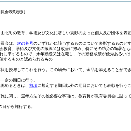
委員会表彰規則
、山北町の教育、学術及び文化に著しい貢献のあった個人及び団体を表
委員会は、
次の各号
のいずれかに該当するものについて表彰するものと
会教育、学術及び文化の振興又は改善に努め、特にその功労の顕著なも
れに準ずるもので、永年勤続又は在職し、その勤務成績が優秀あるいは
値するものと認められるもの
彰状を授与してこれを行う。
この場合において、金品を添えることがで
年一定の期日に行う。
と認めるときは、
前項
に規定する期日以外の期日においても表彰を行う
実施に関し、選考方法その他必要な事項は、教育長が教育委員会に諮っ
の日から施行する。