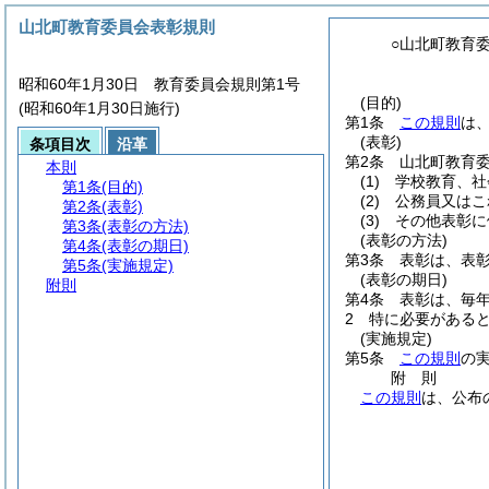
山北町教育委員会表彰規則
○山北町教育
昭和60年1月30日 教育委員会規則第1号
(目的)
(昭和60年1月30日施行)
第1条
この規則
は
(表彰)
条項目次
沿革
第2条
山北町教育
本則
(1)
学校教育、社
第1条
(目的)
(2)
公務員又はこ
第2条
(表彰)
(3)
その他表彰に
第3条
(表彰の方法)
(表彰の方法)
第4条
(表彰の期日)
第3条
表彰は、表
第5条
(実施規定)
(表彰の期日)
附則
第4条
表彰は、毎
2
特に必要がある
(実施規定)
第5条
この規則
の
附
則
この規則
は、公布