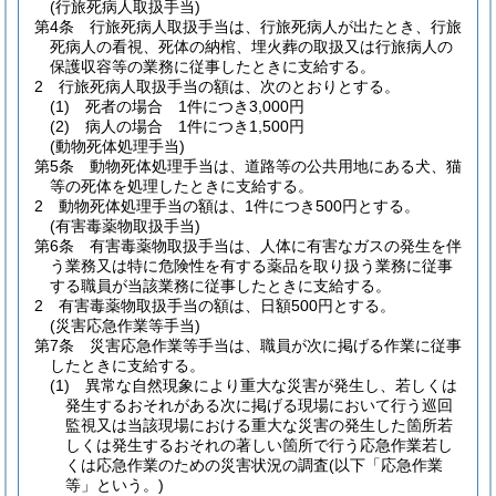
(行旅死病人取扱手当)
第4条
行旅死病人取扱手当は、行旅死病人が出たとき、行旅
死病人の看視、死体の納棺、埋火葬の取扱又は行旅病人の
保護収容等の業務に従事したときに支給する。
2
行旅死病人取扱手当の額は、次のとおりとする。
(1)
死者の場合 1件につき3,000円
(2)
病人の場合 1件につき1,500円
(動物死体処理手当)
第5条
動物死体処理手当は、道路等の公共用地にある犬、猫
等の死体を処理したときに支給する。
2
動物死体処理手当の額は、1件につき500円とする。
(有害毒薬物取扱手当)
第6条
有害毒薬物取扱手当は、人体に有害なガスの発生を伴
う業務又は特に危険性を有する薬品を取り扱う業務に従事
する職員が当該業務に従事したときに支給する。
2
有害毒薬物取扱手当の額は、日額500円とする。
(災害応急作業等手当)
第7条
災害応急作業等手当は、職員が次に掲げる作業に従事
したときに支給する。
(1)
異常な自然現象により重大な災害が発生し、若しくは
発生するおそれがある次に掲げる現場において行う巡回
監視又は当該現場における重大な災害の発生した箇所若
しくは発生するおそれの著しい箇所で行う応急作業若し
くは応急作業のための災害状況の調査
(以下「応急作業
等」という。)