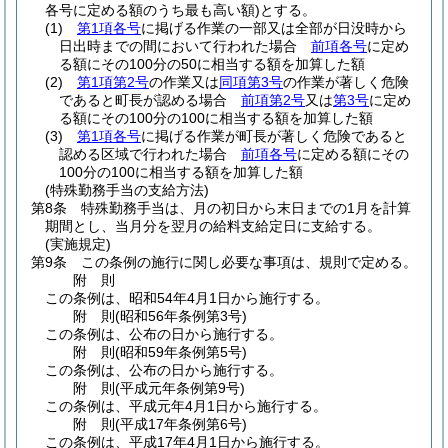
各号に定める額のうち最も高い額)
とする。
(1)
第1項各号
に掲げる作業の一部又は全部が日没時から
日出時までの間において行われた場合
前項各号
に定め
る額にその100分の50に相当する額を加算した額
(2)
第1項第2号
の作業又は
同項第3号
の作業が著しく危険
であると町長が認める場合
前項第2号
又は
第3号
に定め
る額にその100分の100に相当する額を加算した額
(3)
第1項各号
に掲げる作業が町長が著しく危険であると
認める区域で行われた場合
前項各号
に定める額にその
100分の100に相当する額を加算した額
(特殊勤務手当の支給方法)
第8条
特殊勤務手当は、月の初日から末日までの1月を計算
期間とし、当月分を翌月の給料支給定日に支給する。
(実施規定)
第9条
この条例の施行に関し必要な事項は、規則で定める。
附
則
この条例は、昭和54年4月1日から施行する。
附
則
(昭和56年
条例第3号)
この条例は、公布の日から施行する。
附
則
(昭和59年
条例第5号)
この条例は、公布の日から施行する。
附
則
(平成元年
条例第9号)
この条例は、平成元年4月1日から施行する。
附
則
(平成17年
条例第6号)
この条例は、平成17年4月1日から施行する。