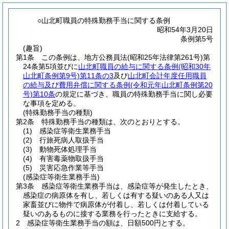
○山北町職員の特殊勤務手当に関する条例
昭和54年3月20日
条例第5号
(趣旨)
第1条
この条例は、地方公務員法
(昭和25年法律第261号)
第
24条第5項並びに
山北町職員の給与に関する条例
(昭和30年
山北町条例第9号)
第11条の3
及び
山北町会計年度任用職員
の給与及び費用弁償に関する条例
(令和元年山北町条例第20
号)
第10条
の規定に基づき、職員の特殊勤務手当に関し必要
な事項を定める。
(特殊勤務手当の種類)
第2条
特殊勤務手当の種類は、次のとおりとする。
(1)
感染症等衛生業務手当
(2)
行旅死病人取扱手当
(3)
動物死体処理手当
(4)
有害毒薬物取扱手当
(5)
災害応急作業等手当
(感染症等衛生業務手当)
第3条
感染症等衛生業務手当は、感染症等が発生したとき、
感染症の病原体を有し、若しくは有する疑いのある人又は
家畜並びに物件で病原体が付着し、若しくは付着している
疑いのあるものに接する業務を行ったときに支給する。
2
感染症等衛生業務手当の額は、日額500円とする。