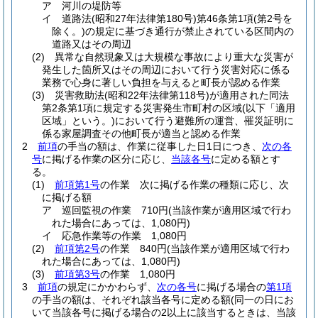
ア
河川の堤防等
イ
道路法
(昭和27年法律第180号)
第46条第1項
(第2号を
除く。)
の規定に基づき通行が禁止されている区間内の
道路又はその周辺
(2)
異常な自然現象又は大規模な事故により重大な災害が
発生した箇所又はその周辺において行う災害対応に係る
業務で心身に著しい負担を与えると町長が認める作業
(3)
災害救助法
(昭和22年法律第118号)
が適用された同法
第2条第1項に規定する災害発生市町村の区域
(以下「適用
区域」という。)
において行う避難所の運営、罹災証明に
係る家屋調査その他町長が適当と認める作業
2
前項
の手当の額は、作業に従事した日1日につき、
次の各
号
に掲げる作業の区分に応じ、
当該各号
に定める額とす
る。
(1)
前項第1号
の作業 次に掲げる作業の種類に応じ、次
に掲げる額
ア
巡回監視の作業 710円
(当該作業が適用区域で行わ
れた場合にあっては、1,080円)
イ
応急作業等の作業 1,080円
(2)
前項第2号
の作業 840円
(当該作業が適用区域で行わ
れた場合にあっては、1,080円)
(3)
前項第3号
の作業 1,080円
3
前項
の規定にかかわらず、
次の各号
に掲げる場合の
第1項
の手当の額は、それぞれ該当各号に定める額
(同一の日にお
いて当該各号に掲げる場合の2以上に該当するときは、当該