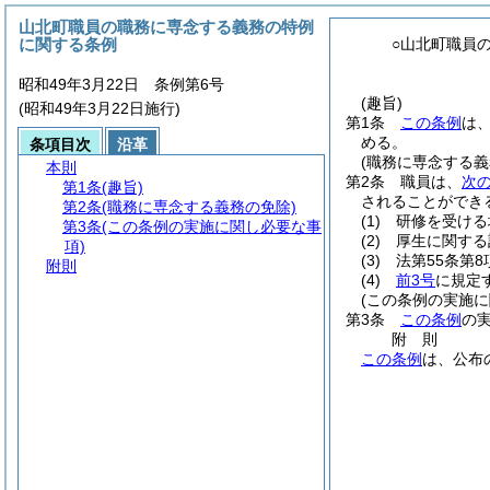
山北町職員の職務に専念する義務の特例
に関する条例
○山北町職員
昭和49年3月22日 条例第6号
(趣旨)
(昭和49年3月22日施行)
第1条
この条例
は
める。
条項目次
沿革
(職務に専念する義
本則
第2条
職員は、
次
第1条
(趣旨)
されることができ
第2条
(職務に専念する義務の免除)
(1)
研修を受ける
第3条
(この条例の実施に関し必要な事
(2)
厚生に関する
項)
(3)
法第55条第
附則
(4)
前3号
に規定
(この条例の実施に
第3条
この条例
の
附
則
この条例
は、公布