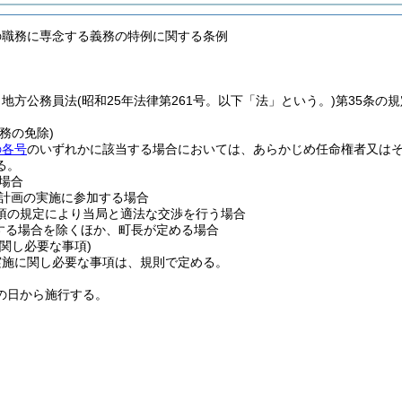
の職務に専念する義務の特例に関する条例
、地方公務員法
(昭和25年法律第261号。以下「法」という。)
第35条の
務の免除)
の各号
のいずれかに該当する場合においては、あらかじめ任命権者又は
る。
場合
計画の実施に参加する場合
8項の規定により当局と適法な交渉を行う場合
する場合を除くほか、町長が定める場合
関し必要な事項)
実施に関し必要な事項は、規則で定める。
の日から施行する。